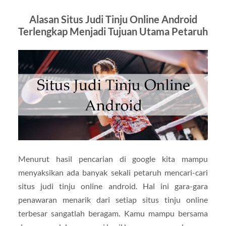
Alasan Situs Judi Tinju Online Android
Terlengkap Menjadi Tujuan Utama Petaruh
Menurut hasil pencarian di google kita mampu
menyaksikan ada banyak sekali petaruh mencari-cari
situs judi tinju online android. Hal ini gara-gara
penawaran menarik dari setiap situs tinju online
terbesar sangatlah beragam. Kamu mampu bersama