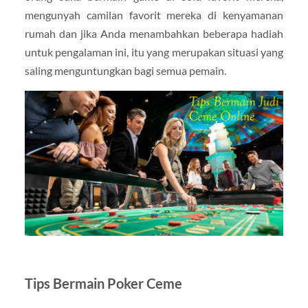
mengunyah camilan favorit mereka di kenyamanan
rumah dan jika Anda menambahkan beberapa hadiah
untuk pengalaman ini, itu yang merupakan situasi yang
saling menguntungkan bagi semua pemain.
Tips Bermain Poker Ceme