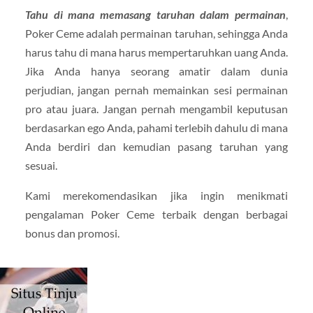
Tahu di mana memasang taruhan dalam permainan
,
Poker Ceme adalah permainan taruhan, sehingga Anda
harus tahu di mana harus mempertaruhkan uang Anda.
Jika Anda hanya seorang amatir dalam dunia
perjudian, jangan pernah memainkan sesi permainan
pro atau juara. Jangan pernah mengambil keputusan
berdasarkan ego Anda, pahami terlebih dahulu di mana
Anda berdiri dan kemudian pasang taruhan yang
sesuai.
Kami merekomendasikan jika ingin menikmati
pengalaman Poker Ceme terbaik dengan berbagai
bonus dan promosi.