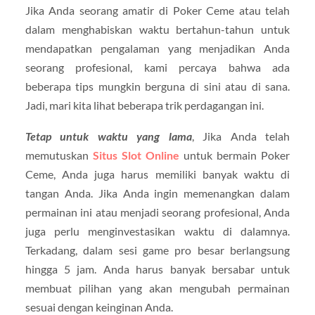
Jika Anda seorang amatir di Poker Ceme atau telah
dalam menghabiskan waktu bertahun-tahun untuk
mendapatkan pengalaman yang menjadikan Anda
seorang profesional, kami percaya bahwa ada
beberapa tips mungkin berguna di sini atau di sana.
Jadi, mari kita lihat beberapa trik perdagangan ini.
Tetap untuk waktu yang lama
, Jika Anda telah
memutuskan
Situs Slot Online
untuk bermain Poker
Ceme, Anda juga harus memiliki banyak waktu di
tangan Anda. Jika Anda ingin memenangkan dalam
permainan ini atau menjadi seorang profesional, Anda
juga perlu menginvestasikan waktu di dalamnya.
Terkadang, dalam sesi game pro besar berlangsung
hingga 5 jam. Anda harus banyak bersabar untuk
membuat pilihan yang akan mengubah permainan
sesuai dengan keinginan Anda.