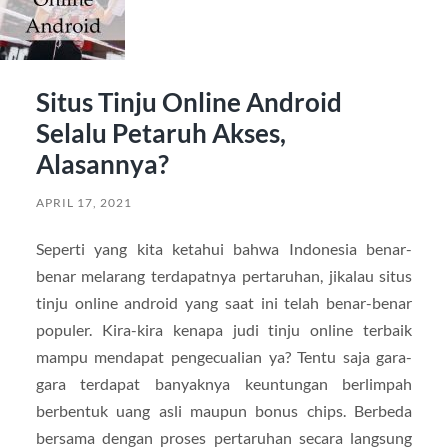
Situs Tinju Online Android
Selalu Petaruh Akses,
Alasannya?
APRIL 17, 2021
Seperti yang kita ketahui bahwa Indonesia benar-
benar melarang terdapatnya pertaruhan, jikalau situs
tinju online android yang saat ini telah benar-benar
populer. Kira-kira kenapa judi tinju online terbaik
mampu mendapat pengecualian ya? Tentu saja gara-
gara terdapat banyaknya keuntungan berlimpah
berbentuk uang asli maupun bonus chips. Berbeda
bersama dengan proses pertaruhan secara langsung