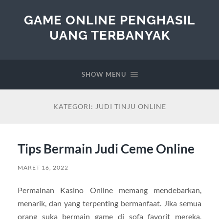
GAME ONLINE PENGHASIL
UANG TERBANYAK
SHOW MENU
KATEGORI:
JUDI TINJU ONLINE
Tips Bermain Judi Ceme Online
MARET 16, 2022
Permainan Kasino Online memang mendebarkan,
menarik, dan yang terpenting bermanfaat. Jika semua
orang suka bermain game di sofa favorit mereka,