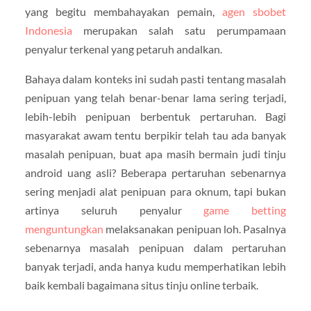
yang begitu membahayakan pemain,
agen sbobet
Indonesia
merupakan salah satu perumpamaan
penyalur terkenal yang petaruh andalkan.
Bahaya dalam konteks ini sudah pasti tentang masalah
penipuan yang telah benar-benar lama sering terjadi,
lebih-lebih penipuan berbentuk pertaruhan. Bagi
masyarakat awam tentu berpikir telah tau ada banyak
masalah penipuan, buat apa masih bermain judi tinju
android uang asli? Beberapa pertaruhan sebenarnya
sering menjadi alat penipuan para oknum, tapi bukan
artinya seluruh penyalur
game betting
menguntungkan
melaksanakan penipuan loh. Pasalnya
sebenarnya masalah penipuan dalam pertaruhan
banyak terjadi, anda hanya kudu memperhatikan lebih
baik kembali bagaimana situs tinju online terbaik.