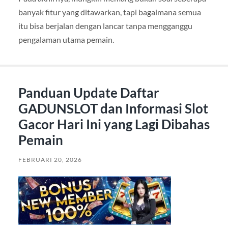
banyak fitur yang ditawarkan, tapi bagaimana semua
itu bisa berjalan dengan lancar tanpa mengganggu
pengalaman utama pemain.
Panduan Update Daftar
GADUNSLOT dan Informasi Slot
Gacor Hari Ini yang Lagi Dibahas
Pemain
FEBRUARI 20, 2026