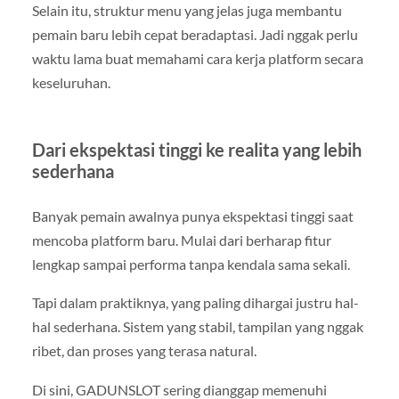
Selain itu, struktur menu yang jelas juga membantu
pemain baru lebih cepat beradaptasi. Jadi nggak perlu
waktu lama buat memahami cara kerja platform secara
keseluruhan.
Dari ekspektasi tinggi ke realita yang lebih
sederhana
Banyak pemain awalnya punya ekspektasi tinggi saat
mencoba platform baru. Mulai dari berharap fitur
lengkap sampai performa tanpa kendala sama sekali.
Tapi dalam praktiknya, yang paling dihargai justru hal-
hal sederhana. Sistem yang stabil, tampilan yang nggak
ribet, dan proses yang terasa natural.
Di sini, GADUNSLOT sering dianggap memenuhi