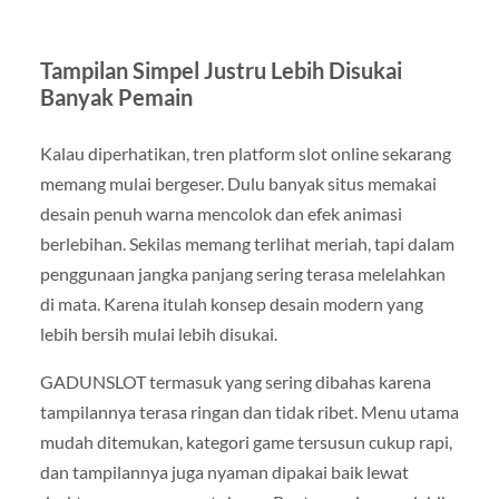
Tampilan Simpel Justru Lebih Disukai
Banyak Pemain
Kalau diperhatikan, tren platform slot online sekarang
memang mulai bergeser. Dulu banyak situs memakai
desain penuh warna mencolok dan efek animasi
berlebihan. Sekilas memang terlihat meriah, tapi dalam
penggunaan jangka panjang sering terasa melelahkan
di mata. Karena itulah konsep desain modern yang
lebih bersih mulai lebih disukai.
GADUNSLOT termasuk yang sering dibahas karena
tampilannya terasa ringan dan tidak ribet. Menu utama
mudah ditemukan, kategori game tersusun cukup rapi,
dan tampilannya juga nyaman dipakai baik lewat