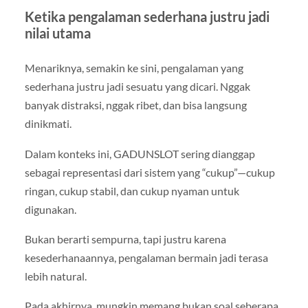
Ketika pengalaman sederhana justru jadi
nilai utama
Menariknya, semakin ke sini, pengalaman yang
sederhana justru jadi sesuatu yang dicari. Nggak
banyak distraksi, nggak ribet, dan bisa langsung
dinikmati.
Dalam konteks ini, GADUNSLOT sering dianggap
sebagai representasi dari sistem yang “cukup”—cukup
ringan, cukup stabil, dan cukup nyaman untuk
digunakan.
Bukan berarti sempurna, tapi justru karena
kesederhanaannya, pengalaman bermain jadi terasa
lebih natural.
Pada akhirnya, mungkin memang bukan soal seberapa