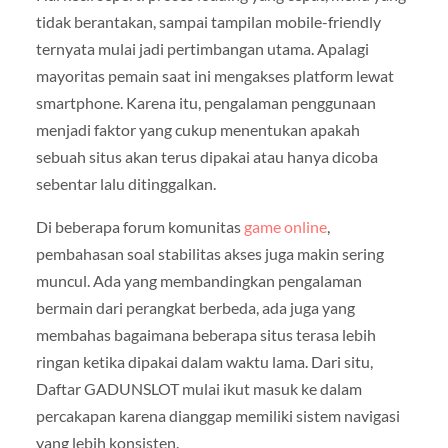
tidak berantakan, sampai tampilan mobile-friendly
ternyata mulai jadi pertimbangan utama. Apalagi
mayoritas pemain saat ini mengakses platform lewat
smartphone. Karena itu, pengalaman penggunaan
menjadi faktor yang cukup menentukan apakah
sebuah situs akan terus dipakai atau hanya dicoba
sebentar lalu ditinggalkan.
Di beberapa forum komunitas
game online
,
pembahasan soal stabilitas akses juga makin sering
muncul. Ada yang membandingkan pengalaman
bermain dari perangkat berbeda, ada juga yang
membahas bagaimana beberapa situs terasa lebih
ringan ketika dipakai dalam waktu lama. Dari situ,
Daftar GADUNSLOT mulai ikut masuk ke dalam
percakapan karena dianggap memiliki sistem navigasi
yang lebih konsisten.