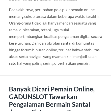
Pada akhirnya, perubahan pola pikir pemain online
memang cukup terasa dalam beberapa waktu terakhir.
Orang-orang tidak lagi hanya mencari sesuatu yang
ramai dibicarakan, tetapi juga mulai
mempertimbangkan kualitas pengalaman digital secara
keseluruhan. Dan dari obrolan santai di komunitas
hingga forum hiburan online, terlihat bahwa stabilitas
akses serta navigasi yang nyaman kini menjadi salah
satu hal yang paling sering diperhatikan pemain.
Banyak Dicari Pemain Online,
GADUNSLOT Tawarkan
Pengalaman Bermain Santai