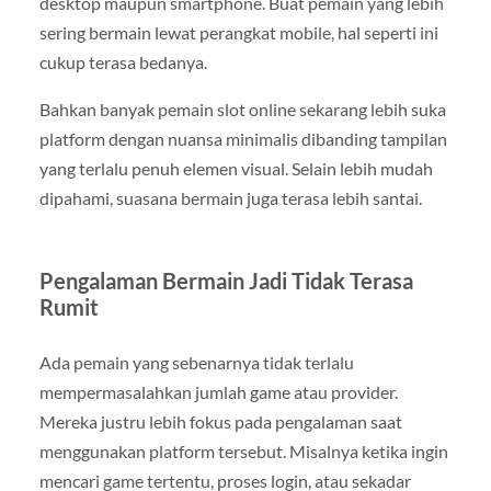
desktop maupun smartphone. Buat pemain yang lebih
sering bermain lewat perangkat mobile, hal seperti ini
cukup terasa bedanya.
Bahkan banyak pemain slot online sekarang lebih suka
platform dengan nuansa minimalis dibanding tampilan
yang terlalu penuh elemen visual. Selain lebih mudah
dipahami, suasana bermain juga terasa lebih santai.
Pengalaman Bermain Jadi Tidak Terasa
Rumit
Ada pemain yang sebenarnya tidak terlalu
mempermasalahkan jumlah game atau provider.
Mereka justru lebih fokus pada pengalaman saat
menggunakan platform tersebut. Misalnya ketika ingin
mencari game tertentu, proses login, atau sekadar