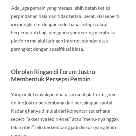
Ada juga pemain yang merasa lebih betah ketika
perpindahan halaman tidak terlalu berat. Hal seperti
ini mungkin terdengar sederhana, tetapi cukup
berpengaruh bagi pengguna yang sering membuka
platform melalui jaringan internet standar atau
perangkat dengan spesifikasi biasa.
Obrolan Ringan di Forum Justru
Membentuk Persepsi Pemain
Yang unik, banyak pembahasan soal platform game
online justru berkembang dari percakapan santai.
Kadang hanya dimulai dari komentar sederhana
seperti “aksesnya lebih enak” atau “menu-nya nggak
bikin ribet”, lalu berkembang jadi diskusi yang lebih
panjang.