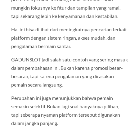
mungkin fokusnya ke fitur dan tampilan yang ramai,
tapi sekarang lebih ke kenyamanan dan kestabilan.
Hal ini bisa dilihat dari meningkatnya pencarian terkait
platform dengan sistem ringan, akses mudah, dan
pengalaman bermain santai.
GADUNSLOT jadi salah satu contoh yang sering masuk
dalam pembahasan ini. Bukan karena promosi besar-
besaran, tapi karena pengalaman yang dirasakan
pemain secara langsung.
Perubahan ini juga menunjukkan bahwa pemain
semakin selektif. Bukan lagi soal banyaknya pilihan,
tapi seberapa nyaman platform tersebut digunakan
dalam jangka panjang.