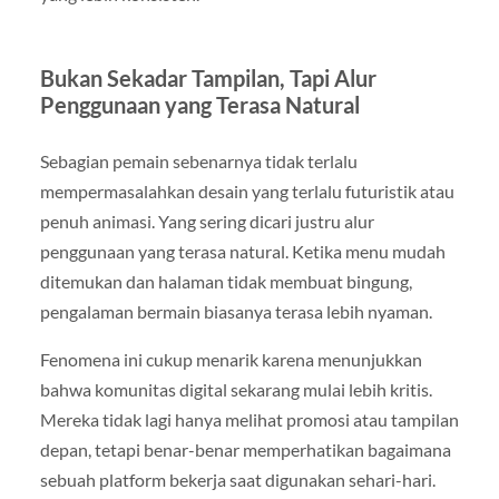
Bukan Sekadar Tampilan, Tapi Alur
Penggunaan yang Terasa Natural
Sebagian pemain sebenarnya tidak terlalu
mempermasalahkan desain yang terlalu futuristik atau
penuh animasi. Yang sering dicari justru alur
penggunaan yang terasa natural. Ketika menu mudah
ditemukan dan halaman tidak membuat bingung,
pengalaman bermain biasanya terasa lebih nyaman.
Fenomena ini cukup menarik karena menunjukkan
bahwa komunitas digital sekarang mulai lebih kritis.
Mereka tidak lagi hanya melihat promosi atau tampilan
depan, tetapi benar-benar memperhatikan bagaimana
sebuah platform bekerja saat digunakan sehari-hari.