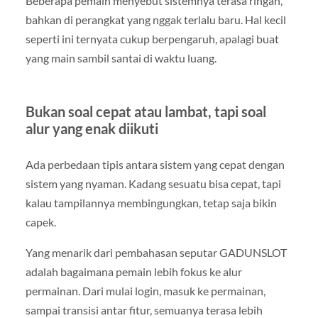
Beberapa pemain menyebut sistemnya terasa ringan,
bahkan di perangkat yang nggak terlalu baru. Hal kecil
seperti ini ternyata cukup berpengaruh, apalagi buat
yang main sambil santai di waktu luang.
Bukan soal cepat atau lambat, tapi soal
alur yang enak diikuti
Ada perbedaan tipis antara sistem yang cepat dengan
sistem yang nyaman. Kadang sesuatu bisa cepat, tapi
kalau tampilannya membingungkan, tetap saja bikin
capek.
Yang menarik dari pembahasan seputar GADUNSLOT
adalah bagaimana pemain lebih fokus ke alur
permainan. Dari mulai login, masuk ke permainan,
sampai transisi antar fitur, semuanya terasa lebih