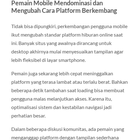
Pemain Mobile Mendominasi dan
Mengubah Cara Platform Berkembang
Tidak bisa dipungkiri, perkembangan pengguna mobile
ikut mengubah standar platform hiburan online saat
ini. Banyak situs yang awalnya dirancang untuk
desktop akhirnya mulai menyesuaikan tampilan agar
lebih fleksibel di layar smartphone.
Pemain juga sekarang lebih cepat meninggalkan
platform yang terasa lambat atau terlalu berat. Bahkan
beberapa detik tambahan saat loading bisa membuat
pengguna malas melanjutkan akses. Karena itu,
optimalisasi sistem dan kestabilan navigasi jadi
perhatian besar.
Dalam beberapa diskusi komunitas, ada pemain yang
menganggap platform dengan tampilan sederhana