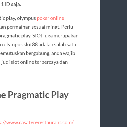
 ID saja.
tic play, olympus
poker online
n permainan sesuai minat. Perlu
 pragmatic play, SlOt juga merupakan
an olympus slot88 adalah salah satu
m memutuskan bergabung, anda wajib
judi slot online terpercaya dan
ne Pragmatic Play
s://www.casatererestaurant.com/