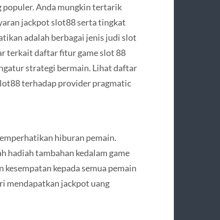
g populer. Anda mungkin tertarik
ran jackpot slot88 serta tingkat
tikan adalah berbagai jenis judi slot
 terkait daftar fitur game slot 88
gatur strategi bermain. Lihat daftar
 slot88 terhadap provider pragmatic
 memperhatikan hiburan pemain.
ah hadiah tambahan kedalam game
kan kesempatan kepada semua pemain
ari mendapatkan jackpot uang