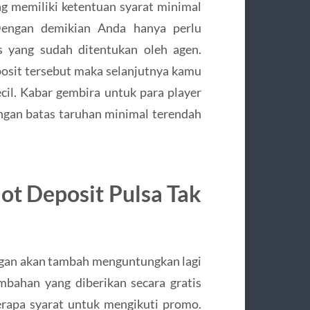
ng memiliki ketentuan syarat minimal
Dengan demikian Anda hanya perlu
s yang sudah ditentukan oleh agen.
posit tersebut maka selanjutnya kamu
cil. Kabar gembira untuk para player
ngan batas taruhan minimal terendah
ot Deposit Pulsa Tak
ongan akan tambah menguntungkan lagi
mbahan yang diberikan secara gratis
rapa syarat untuk mengikuti promo.