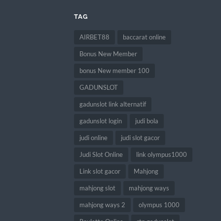
TAG
AIRBET88
baccarat online
Bonus New Member
bonus New member 100
GADUNSLOT
gadunslot link alternatif
gadunslot login
judi bola
judi online
judi slot gacor
Judi Slot Online
link olympus1000
Link slot gacor
Mahjong
mahjong slot
mahjong ways
mahjong ways 2
olympus 1000