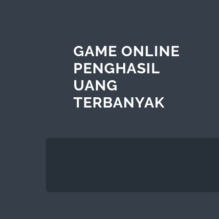
GAME ONLINE
PENGHASIL
UANG
TERBANYAK