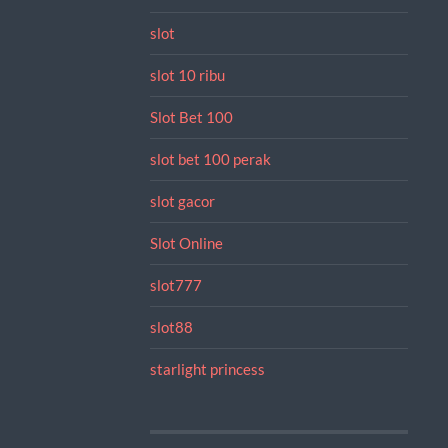
slot
slot 10 ribu
Slot Bet 100
slot bet 100 perak
slot gacor
Slot Online
slot777
slot88
starlight princess