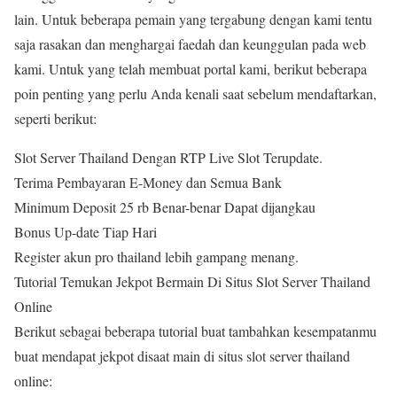
lain. Untuk beberapa pemain yang tergabung dengan kami tentu
saja rasakan dan menghargai faedah dan keunggulan pada web
kami. Untuk yang telah membuat portal kami, berikut beberapa
poin penting yang perlu Anda kenali saat sebelum mendaftarkan,
seperti berikut:
Slot Server Thailand Dengan RTP Live Slot Terupdate.
Terima Pembayaran E-Money dan Semua Bank
Minimum Deposit 25 rb Benar-benar Dapat dijangkau
Bonus Up-date Tiap Hari
Register akun pro thailand lebih gampang menang.
Tutorial Temukan Jekpot Bermain Di Situs Slot Server Thailand
Online
Berikut sebagai beberapa tutorial buat tambahkan kesempatanmu
buat mendapat jekpot disaat main di situs slot server thailand
online: