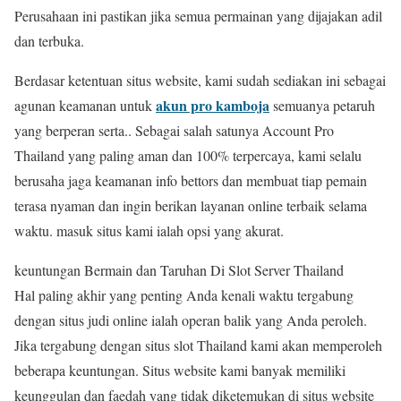
Perusahaan ini pastikan jika semua permainan yang dijajakan adil
dan terbuka.
Berdasar ketentuan situs website, kami sudah sediakan ini sebagai
akun pro kamboja
agunan keamanan untuk
semuanya petaruh
yang berperan serta.. Sebagai salah satunya Account Pro
Thailand yang paling aman dan 100% terpercaya, kami selalu
berusaha jaga keamanan info bettors dan membuat tiap pemain
terasa nyaman dan ingin berikan layanan online terbaik selama
waktu. masuk situs kami ialah opsi yang akurat.
keuntungan Bermain dan Taruhan Di Slot Server Thailand
Hal paling akhir yang penting Anda kenali waktu tergabung
dengan situs judi online ialah operan balik yang Anda peroleh.
Jika tergabung dengan situs slot Thailand kami akan memperoleh
beberapa keuntungan. Situs website kami banyak memiliki
keunggulan dan faedah yang tidak diketemukan di situs website