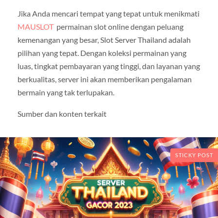
Jika Anda mencari tempat yang tepat untuk menikmati
MAUSLOT
permainan slot online dengan peluang
kemenangan yang besar, Slot Server Thailand adalah
pilihan yang tepat. Dengan koleksi permainan yang
luas, tingkat pembayaran yang tinggi, dan layanan yang
berkualitas, server ini akan memberikan pengalaman
bermain yang tak terlupakan.
Sumber dan konten terkait
STICKY POST