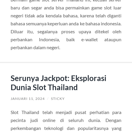
baru dan segar anda bisa permainkan game slot luar
negeri tidak ada kendala bahasa, karena telah diganti
bahasa semuanya keperluan anda ke bahasa indonesia.
Diluar itu, segalanya proses upaya ditekel oleh
perbankan Indonesia, baik e-wallet ataupun
perbankan dalam negeri.
Serunya Jackpot: Eksplorasi
Dunia Slot Thailand
JANUARI 11, 2024
/
STICKY
Slot Thailand telah menjadi pusat perhatian para
pecinta judi online di seluruh dunia. Dengan
perkembangan teknologi dan popularitasnya yang