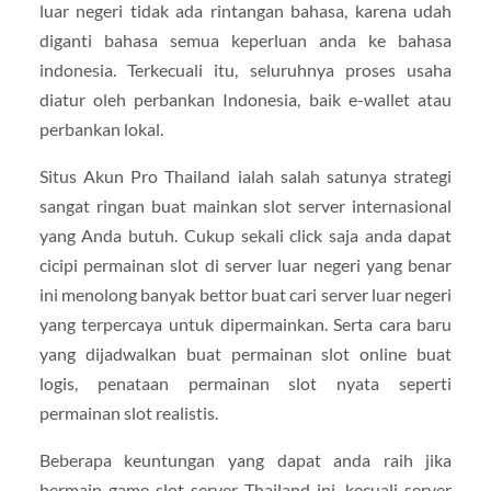
luar negeri tidak ada rintangan bahasa, karena udah
diganti bahasa semua keperluan anda ke bahasa
indonesia. Terkecuali itu, seluruhnya proses usaha
diatur oleh perbankan Indonesia, baik e-wallet atau
perbankan lokal.
Situs Akun Pro Thailand ialah salah satunya strategi
sangat ringan buat mainkan slot server internasional
yang Anda butuh. Cukup sekali click saja anda dapat
cicipi permainan slot di server luar negeri yang benar
ini menolong banyak bettor buat cari server luar negeri
yang terpercaya untuk dipermainkan. Serta cara baru
yang dijadwalkan buat permainan slot online buat
logis, penataan permainan slot nyata seperti
permainan slot realistis.
Beberapa keuntungan yang dapat anda raih jika
bermain game slot server Thailand ini, kecuali server