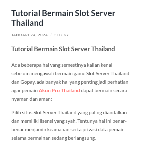
Tutorial Bermain Slot Server
Thailand
JANUARI 24, 2024
/
STICKY
Tutorial Bermain Slot Server Thailand
Ada beberapa hal yang semestinya kalian kenal
sebelum mengawali bermain game Slot Server Thailand
dan Gopay, ada banyak hal yang penting jadi perhatian
agar pemain
Akun Pro Thailand
dapat bermain secara
nyaman dan aman:
Pilih situs Slot Server Thailand yang paling diandalkan
dan memiliki lisensi yang syah. Tentunya hal ini benar-
benar menjamin keamanan serta privasi data pemain
selama permainan sedang berlangsung.