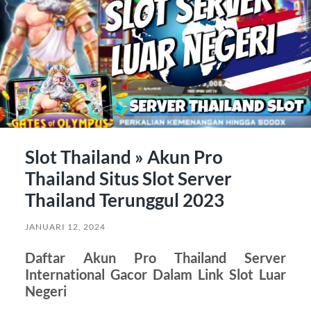
Slot Thailand » Akun Pro
Thailand Situs Slot Server
Thailand Terunggul 2023
JANUARI 12, 2024
Daftar Akun Pro Thailand Server
International Gacor Dalam Link Slot Luar
Negeri