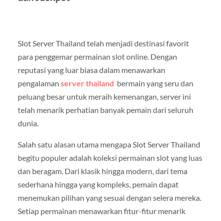
Slot Server Thailand telah menjadi destinasi favorit
para penggemar permainan slot online. Dengan
reputasi yang luar biasa dalam menawarkan
pengalaman
server thailand
bermain yang seru dan
peluang besar untuk meraih kemenangan, server ini
telah menarik perhatian banyak pemain dari seluruh
dunia.
Salah satu alasan utama mengapa Slot Server Thailand
begitu populer adalah koleksi permainan slot yang luas
dan beragam. Dari klasik hingga modern, dari tema
sederhana hingga yang kompleks, pemain dapat
menemukan pilihan yang sesuai dengan selera mereka.
Setiap permainan menawarkan fitur-fitur menarik