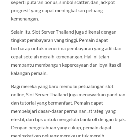
seperti putaran bonus, simbol scatter, dan jackpot
progresif yang dapat meningkatkan peluang
kemenangan.
Selain itu, Slot Server Thailand juga dikenal dengan
tingkat pembayaran yang tinggi. Pemain dapat
berharap untuk menerima pembayaran yang adil dan
cepat setelah meraih kemenangan. Hal ini telah
membantu membangun kepercayaan dan loyalitas di
kalangan pemain.
Bagi mereka yang baru memulai petualangan slot
online, Slot Server Thailand juga menawarkan panduan
dan tutorial yang bermanfaat. Pemain dapat
mempelajari dasar-dasar permainan, strategi yang
efektif, dan tips untuk mengelola bankroll dengan bijak.
Dengan pengetahuan yang cukup, pemain dapat
meningkatkan peluang mereka untuk meraih