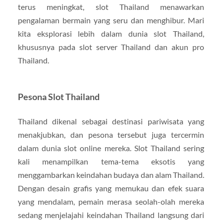
terus meningkat, slot Thailand menawarkan
pengalaman bermain yang seru dan menghibur. Mari
kita eksplorasi lebih dalam dunia slot Thailand,
khususnya pada slot server Thailand dan akun pro
Thailand.
Pesona Slot Thailand
Thailand dikenal sebagai destinasi pariwisata yang
menakjubkan, dan pesona tersebut juga tercermin
dalam dunia slot online mereka. Slot Thailand sering
kali menampilkan tema-tema eksotis yang
menggambarkan keindahan budaya dan alam Thailand.
Dengan desain grafis yang memukau dan efek suara
yang mendalam, pemain merasa seolah-olah mereka
sedang menjelajahi keindahan Thailand langsung dari