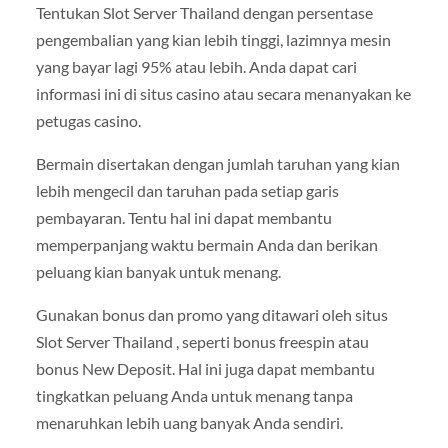
Tentukan Slot Server Thailand dengan persentase
pengembalian yang kian lebih tinggi, lazimnya mesin
yang bayar lagi 95% atau lebih. Anda dapat cari
informasi ini di situs casino atau secara menanyakan ke
petugas casino.
Bermain disertakan dengan jumlah taruhan yang kian
lebih mengecil dan taruhan pada setiap garis
pembayaran. Tentu hal ini dapat membantu
memperpanjang waktu bermain Anda dan berikan
peluang kian banyak untuk menang.
Gunakan bonus dan promo yang ditawari oleh situs
Slot Server Thailand , seperti bonus freespin atau
bonus New Deposit. Hal ini juga dapat membantu
tingkatkan peluang Anda untuk menang tanpa
menaruhkan lebih uang banyak Anda sendiri.