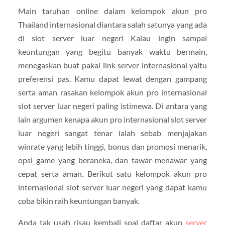
Main taruhan online dalam kelompok akun pro
Thailand internasional diantara salah satunya yang ada
di slot server luar negeri Kalau ingin sampai
keuntungan yang begitu banyak waktu bermain,
menegaskan buat pakai link server internasional yaitu
preferensi pas. Kamu dapat lewat dengan gampang
serta aman rasakan kelompok akun pro internasional
slot server luar negeri paling istimewa. Di antara yang
lain argumen kenapa akun pro internasional slot server
luar negeri sangat tenar ialah sebab menjajakan
winrate yang lebih tinggi, bonus dan promosi menarik,
opsi game yang beraneka, dan tawar-menawar yang
cepat serta aman. Berikut satu kelompok akun pro
internasional slot server luar negeri yang dapat kamu
coba bikin raih keuntungan banyak.
Anda tak usah risau kembali soal daftar akun
server