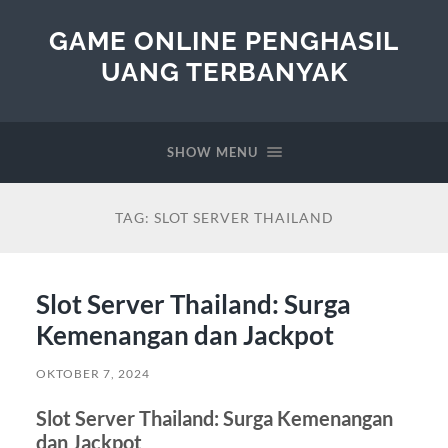
GAME ONLINE PENGHASIL
UANG TERBANYAK
SHOW MENU
TAG:
SLOT SERVER THAILAND
Slot Server Thailand: Surga
Kemenangan dan Jackpot
OKTOBER 7, 2024
Slot Server Thailand: Surga Kemenangan
dan Jackpot