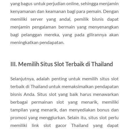
yang bagus untuk perjudian online, sehingga menjamin
kenyamanan dan keamanan bagi para pemain. Dengan
memiliki server yang andal, pemilik bisnis dapat
menjamin pengalaman bermain yang menyenangkan
bagi pelanggan mereka, yang pada gilirannya akan
meningkatkan pendapatan.
III. Memilih Situs Slot Terbaik di Thailand
Selanjutnya, adalah penting untuk memilih situs slot
terbaik di Thailand untuk memaksimalkan pendapatan
bisnis Anda. Situs slot yang baik harus menawarkan
berbagai permainan slot yang menarik, memiliki
tampilan yang menarik, dan menyediakan bonus dan
promosi yang menggiurkan. Selain itu, situs slot perlu
memiliki link slot gacor Thailand yang dapat