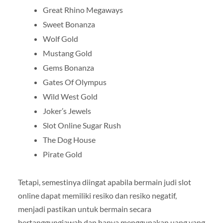
Great Rhino Megaways
Sweet Bonanza
Wolf Gold
Mustang Gold
Gems Bonanza
Gates Of Olympus
Wild West Gold
Joker’s Jewels
Slot Online Sugar Rush
The Dog House
Pirate Gold
Tetapi, semestinya diingat apabila bermain judi slot
online dapat memiliki resiko dan resiko negatif,
menjadi pastikan untuk bermain secara
bertanggungjawab dan hanya menggunakan uang yang