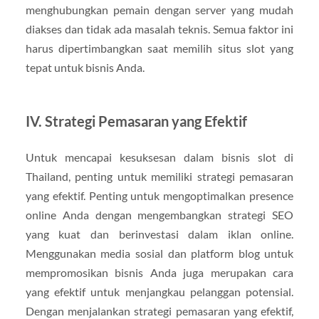
menghubungkan pemain dengan server yang mudah
diakses dan tidak ada masalah teknis. Semua faktor ini
harus dipertimbangkan saat memilih situs slot yang
tepat untuk bisnis Anda.
IV. Strategi Pemasaran yang Efektif
Untuk mencapai kesuksesan dalam bisnis slot di
Thailand, penting untuk memiliki strategi pemasaran
yang efektif. Penting untuk mengoptimalkan presence
online Anda dengan mengembangkan strategi SEO
yang kuat dan berinvestasi dalam iklan online.
Menggunakan media sosial dan platform blog untuk
mempromosikan bisnis Anda juga merupakan cara
yang efektif untuk menjangkau pelanggan potensial.
Dengan menjalankan strategi pemasaran yang efektif,