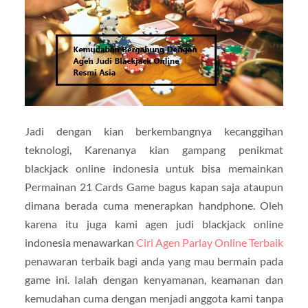
Jadi dengan kian berkembangnya kecanggihan
teknologi, Karenanya kian gampang penikmat
blackjack online indonesia untuk bisa memainkan
Permainan 21 Cards Game bagus kapan saja ataupun
dimana berada cuma menerapkan handphone. Oleh
karena itu juga kami agen judi blackjack online
indonesia menawarkan
Ciri Agen Parlay Online Terbaik
penawaran terbaik bagi anda yang mau bermain pada
game ini. Ialah dengan kenyamanan, keamanan dan
kemudahan cuma dengan menjadi anggota kami tanpa