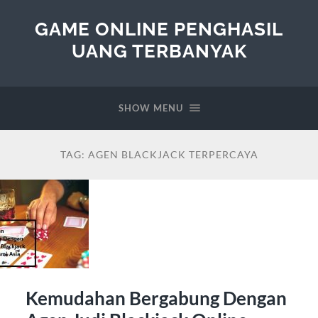
GAME ONLINE PENGHASIL
UANG TERBANYAK
SHOW MENU
TAG:
AGEN BLACKJACK TERPERCAYA
Kemudahan Bergabung Dengan