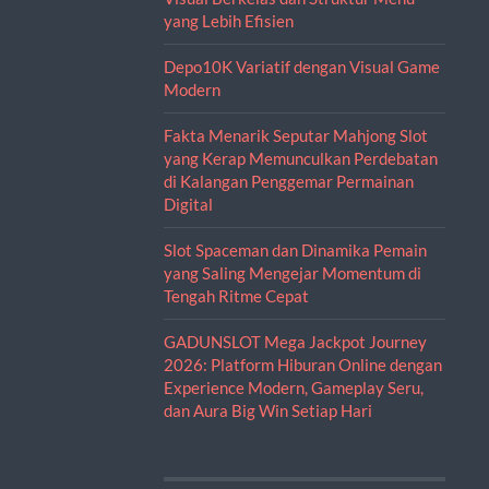
yang Lebih Efisien
Depo10K Variatif dengan Visual Game
Modern
Fakta Menarik Seputar Mahjong Slot
yang Kerap Memunculkan Perdebatan
di Kalangan Penggemar Permainan
Digital
Slot Spaceman dan Dinamika Pemain
yang Saling Mengejar Momentum di
Tengah Ritme Cepat
GADUNSLOT Mega Jackpot Journey
2026: Platform Hiburan Online dengan
Experience Modern, Gameplay Seru,
dan Aura Big Win Setiap Hari