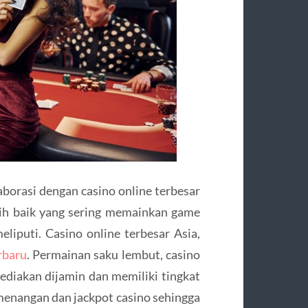
borasi dengan casino online terbesar
ebih baik yang sering memainkan game
eliputi. Casino online terbesar Asia,
erbaru
. Permainan saku lembut, casino
sediakan dijamin dan memiliki tingkat
enangan dan jackpot casino sehingga