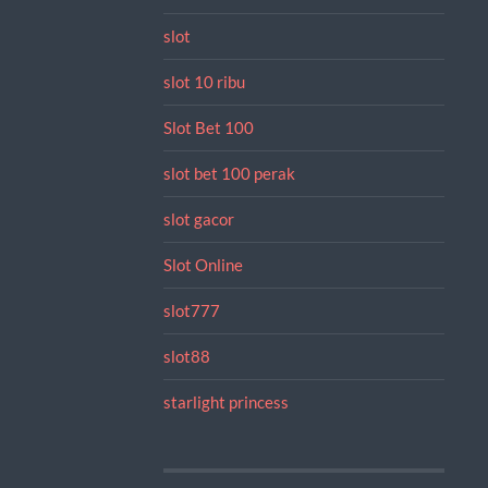
slot
slot 10 ribu
Slot Bet 100
slot bet 100 perak
slot gacor
Slot Online
slot777
slot88
starlight princess