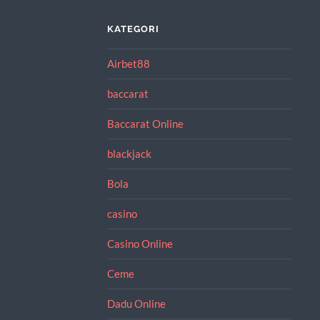
KATEGORI
Airbet88
baccarat
Baccarat Online
blackjack
Bola
casino
Casino Online
Ceme
Dadu Online