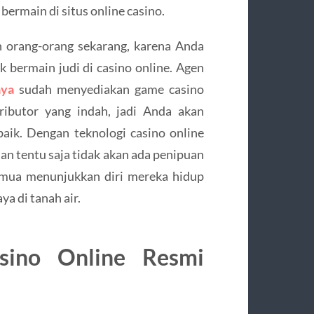
ermain di situs online casino.
 orang-orang sekarang, karena Anda
uk bermain judi di casino online. Agen
aya
sudah menyediakan game casino
ributor yang indah, jadi Anda akan
aik. Dengan teknologi casino online
dan tentu saja tidak akan ada penipuan
emua menunjukkan diri mereka hidup
a di tanah air.
sino Online Resmi