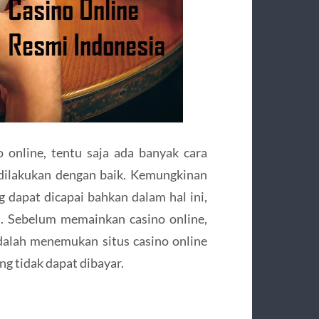
online, tentu saja ada banyak cara
n dilakukan dengan baik. Kemungkinan
 dapat dicapai bahkan dalam hal ini,
u. Sebelum memainkan casino online,
alah menemukan situs casino online
g tidak dapat dibayar.