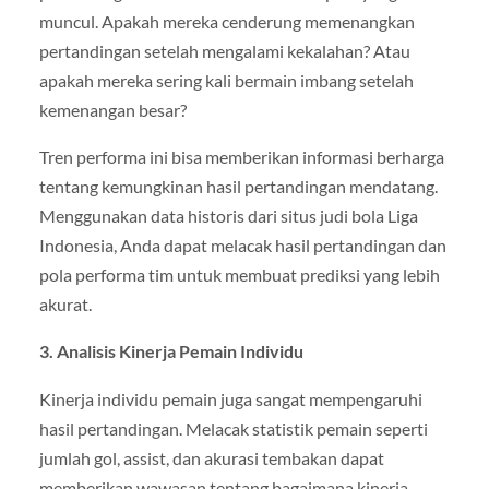
muncul. Apakah mereka cenderung memenangkan
pertandingan setelah mengalami kekalahan? Atau
apakah mereka sering kali bermain imbang setelah
kemenangan besar?
Tren performa ini bisa memberikan informasi berharga
tentang kemungkinan hasil pertandingan mendatang.
Menggunakan data historis dari situs judi bola Liga
Indonesia, Anda dapat melacak hasil pertandingan dan
pola performa tim untuk membuat prediksi yang lebih
akurat.
3. Analisis Kinerja Pemain Individu
Kinerja individu pemain juga sangat mempengaruhi
hasil pertandingan. Melacak statistik pemain seperti
jumlah gol, assist, dan akurasi tembakan dapat
memberikan wawasan tentang bagaimana kinerja