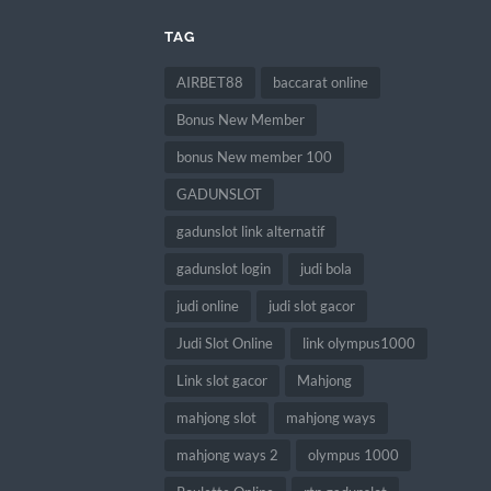
TAG
AIRBET88
baccarat online
Bonus New Member
bonus New member 100
GADUNSLOT
gadunslot link alternatif
gadunslot login
judi bola
judi online
judi slot gacor
Judi Slot Online
link olympus1000
Link slot gacor
Mahjong
mahjong slot
mahjong ways
mahjong ways 2
olympus 1000