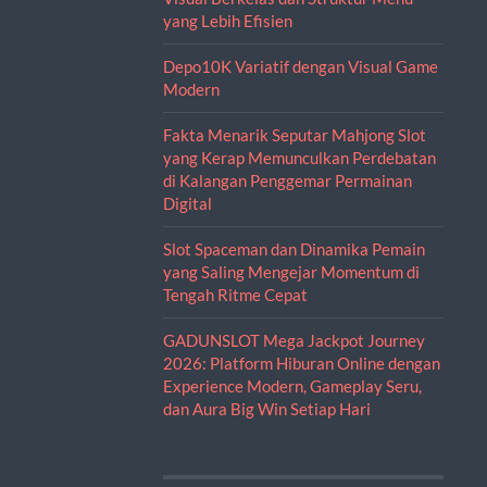
yang Lebih Efisien
Depo10K Variatif dengan Visual Game
Modern
Fakta Menarik Seputar Mahjong Slot
yang Kerap Memunculkan Perdebatan
di Kalangan Penggemar Permainan
Digital
Slot Spaceman dan Dinamika Pemain
yang Saling Mengejar Momentum di
Tengah Ritme Cepat
GADUNSLOT Mega Jackpot Journey
2026: Platform Hiburan Online dengan
Experience Modern, Gameplay Seru,
dan Aura Big Win Setiap Hari