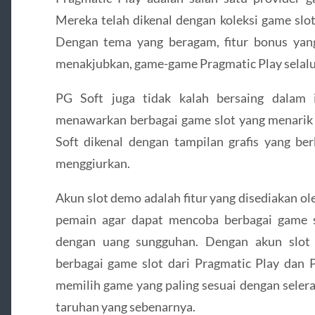
Mereka telah dikenal dengan koleksi game slot
Dengan tema yang beragam, fitur bonus yang
menakjubkan, game-game Pragmatic Play selalu 
PG Soft juga tidak kalah bersaing dalam 
menawarkan berbagai game slot yang menarik 
Soft dikenal dengan tampilan grafis yang ber
menggiurkan.
Akun slot demo adalah fitur yang disediakan ol
pemain agar dapat mencoba berbagai game 
dengan uang sungguhan. Dengan akun slot
berbagai game slot dari Pragmatic Play dan P
memilih game yang paling sesuai dengan sele
taruhan yang sebenarnya.