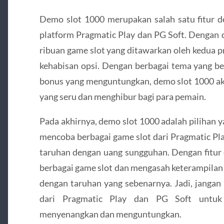
Demo slot 1000 merupakan salah satu fitur d
platform Pragmatic Play dan PG Soft. Dengan
ribuan game slot yang ditawarkan oleh kedua p
kehabisan opsi. Dengan berbagai tema yang be
bonus yang menguntungkan, demo slot 1000 
yang seru dan menghibur bagi para pemain.
Pada akhirnya, demo slot 1000 adalah pilihan y
mencoba berbagai game slot dari Pragmatic Pl
taruhan dengan uang sungguhan. Dengan fitur 
berbagai game slot dan mengasah keterampila
dengan taruhan yang sebenarnya. Jadi, janga
dari Pragmatic Play dan PG Soft untuk
menyenangkan dan menguntungkan.