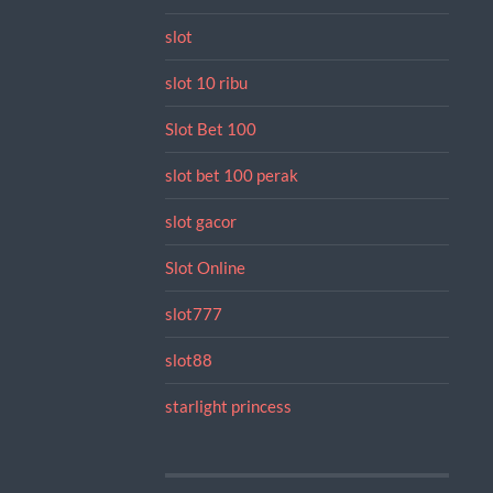
slot
slot 10 ribu
Slot Bet 100
slot bet 100 perak
slot gacor
Slot Online
slot777
slot88
starlight princess