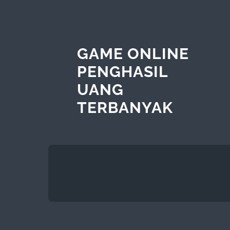
GAME ONLINE
PENGHASIL
UANG
TERBANYAK