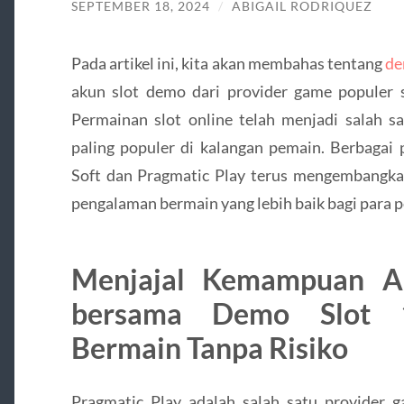
SEPTEMBER 18, 2024
/
ABIGAIL RODRIQUEZ
Pada artikel ini, kita akan membahas tentang
de
akun slot demo dari provider game populer s
Permainan slot online telah menjadi salah sa
paling populer di kalangan pemain. Berbagai
Soft dan Pragmatic Play terus mengembangk
pengalaman bermain yang lebih baik bagi para 
Menjajal Kemampuan An
bersama Demo Slot 1
Bermain Tanpa Risiko
Pragmatic Play adalah salah satu provider g