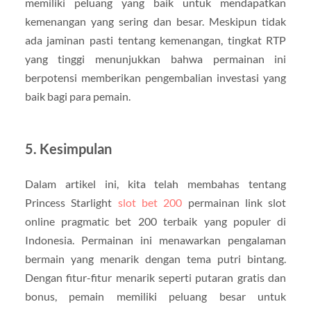
memiliki peluang yang baik untuk mendapatkan
kemenangan yang sering dan besar. Meskipun tidak
ada jaminan pasti tentang kemenangan, tingkat RTP
yang tinggi menunjukkan bahwa permainan ini
berpotensi memberikan pengembalian investasi yang
baik bagi para pemain.
5. Kesimpulan
Dalam artikel ini, kita telah membahas tentang
Princess Starlight
slot bet 200
permainan link slot
online pragmatic bet 200 terbaik yang populer di
Indonesia. Permainan ini menawarkan pengalaman
bermain yang menarik dengan tema putri bintang.
Dengan fitur-fitur menarik seperti putaran gratis dan
bonus, pemain memiliki peluang besar untuk