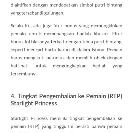
diaktifkan dengan mendapatkan simbol putri bintang
yang tersebar di gulungan.
Selain itu, ada juga fitur bonus yang memungkinkan
pemain untuk memenangkan hadiah khusus. Fitur
bonus ini biasanya terkait dengan tema putri bintang,
seperti mencari harta karun di dalam istana. Pemain
harus mengikuti petunjuk dan memilih objek dengan
hati-hati untuk mengungkapkan hadiah yang
tersembunyi.
4. Tingkat Pengembalian ke Pemain (RTP)
Starlight Princess
Starlight Princess memiliki tingkat pengembalian ke
pemain (RTP) yang tinggi. Ini berarti bahwa pemain