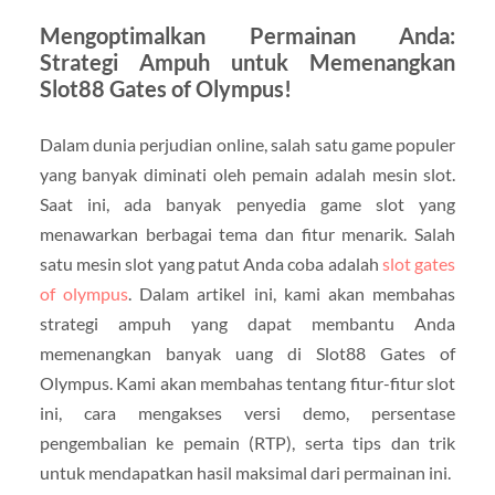
Mengoptimalkan Permainan Anda:
Strategi Ampuh untuk Memenangkan
Slot88 Gates of Olympus!
Dalam dunia perjudian online, salah satu game populer
yang banyak diminati oleh pemain adalah mesin slot.
Saat ini, ada banyak penyedia game slot yang
menawarkan berbagai tema dan fitur menarik. Salah
satu mesin slot yang patut Anda coba adalah
slot gates
of olympus
. Dalam artikel ini, kami akan membahas
strategi ampuh yang dapat membantu Anda
memenangkan banyak uang di Slot88 Gates of
Olympus. Kami akan membahas tentang fitur-fitur slot
ini, cara mengakses versi demo, persentase
pengembalian ke pemain (RTP), serta tips dan trik
untuk mendapatkan hasil maksimal dari permainan ini.