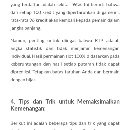
yang terdaftar adalah sekitar 96%. Ini berarti bahwa
dari setiap 100 kredit yang dipertaruhkan di game ini,
rata-rata 96 kredit akan kembali kepada pemain dalam
jangka panjang.
Namun, penting untuk diingat bahwa RTP adalah
angka statistik dan tidak menjamin kemenangan
individual. Hasil permainan slot 100% didasarkan pada
keberuntungan dan hasil setiap putaran tidak dapat
diprediksi. Tetapkan batas taruhan Anda dan bermain
dengan bijak.
4. Tips dan Trik untuk Memaksimalkan
Kemenangan:
Berikut ini adalah beberapa tips dan trik yang dapat