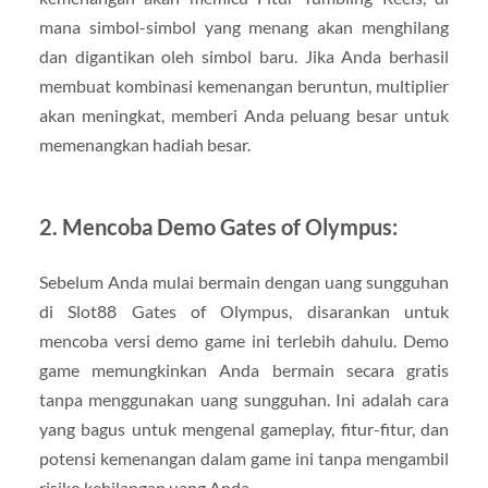
mana simbol-simbol yang menang akan menghilang
dan digantikan oleh simbol baru. Jika Anda berhasil
membuat kombinasi kemenangan beruntun, multiplier
akan meningkat, memberi Anda peluang besar untuk
memenangkan hadiah besar.
2. Mencoba Demo Gates of Olympus:
Sebelum Anda mulai bermain dengan uang sungguhan
di Slot88 Gates of Olympus, disarankan untuk
mencoba versi demo game ini terlebih dahulu. Demo
game memungkinkan Anda bermain secara gratis
tanpa menggunakan uang sungguhan. Ini adalah cara
yang bagus untuk mengenal gameplay, fitur-fitur, dan
potensi kemenangan dalam game ini tanpa mengambil
risiko kehilangan uang Anda.