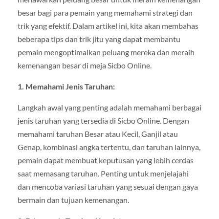
besar bagi para pemain yang memahami strategi dan
trik yang efektif. Dalam artikel ini, kita akan membahas
beberapa tips dan trik jitu yang dapat membantu
pemain mengoptimalkan peluang mereka dan meraih
kemenangan besar di meja Sicbo Online.
1. Memahami Jenis Taruhan:
Langkah awal yang penting adalah memahami berbagai
jenis taruhan yang tersedia di Sicbo Online. Dengan
memahami taruhan Besar atau Kecil, Ganjil atau
Genap, kombinasi angka tertentu, dan taruhan lainnya,
pemain dapat membuat keputusan yang lebih cerdas
saat memasang taruhan. Penting untuk menjelajahi
dan mencoba variasi taruhan yang sesuai dengan gaya
bermain dan tujuan kemenangan.