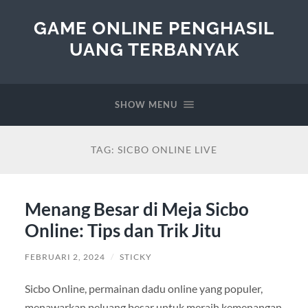
GAME ONLINE PENGHASIL
UANG TERBANYAK
SHOW MENU
TAG:
SICBO ONLINE LIVE
Menang Besar di Meja Sicbo
Online: Tips dan Trik Jitu
FEBRUARI 2, 2024
/
STICKY
Sicbo Online, permainan dadu online yang populer,
menawarkan peluang besar untuk meraih kemenangan