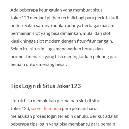
Ada beberapa keunggulan yang membuat situs
Joker123 menjadi pilihan terbaik bagi para pecinta judi
online. Salah satunya adalah adanya berbagai macam
permainan slot yang bisa dimainkan, mulai dari slot
klasik hingga slot modern dengan fitur-fitur canggih.
Selain itu, situs ini juga menawarkan bonus dan
promosi menarik yang bisa meningkatkan peluang para
pemain untuk menang besar.
Tips Login di Situs Joker123
Untuk bisa memainkan permainan slot di situs
Joker123,
server kamboja
para pemain harus
melakukan proses login terlebih dahulu. Berikut adalah
beberapa tips login yang bisa membantu para pemain