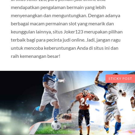
mendapatkan pengalaman bermain yang lebih
menyenangkan dan menguntungkan. Dengan adanya
berbagai macam permainan slot yang menarik dan
keunggulan lainnya, situs Joker123 merupakan pilihan
terbaik bagi para pecinta judi online. Jadi, jangan ragu
untuk mencoba keberuntungan Anda di situs ini dan
raih kemenangan besar!
STICKY POST