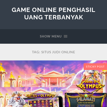
GAME ONLINE PENGHASIL
UANG TERBANYAK
SHOW MENU
TAG:
SITUS JUDI ONLINE
STICKY POST