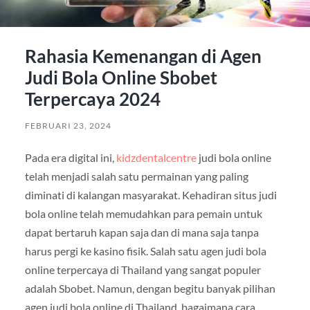
Rahasia Kemenangan di Agen
Judi Bola Online Sbobet
Terpercaya 2024
FEBRUARI 23, 2024
Pada era digital ini,
kidzdentalcentre
judi bola online
telah menjadi salah satu permainan yang paling
diminati di kalangan masyarakat. Kehadiran situs judi
bola online telah memudahkan para pemain untuk
dapat bertaruh kapan saja dan di mana saja tanpa
harus pergi ke kasino fisik. Salah satu agen judi bola
online terpercaya di Thailand yang sangat populer
adalah Sbobet. Namun, dengan begitu banyak pilihan
agen judi bola online di Thailand, bagaimana cara