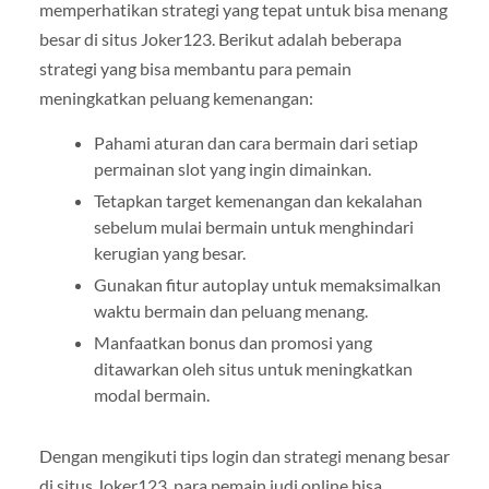
memperhatikan strategi yang tepat untuk bisa menang
besar di situs Joker123. Berikut adalah beberapa
strategi yang bisa membantu para pemain
meningkatkan peluang kemenangan:
Pahami aturan dan cara bermain dari setiap
permainan slot yang ingin dimainkan.
Tetapkan target kemenangan dan kekalahan
sebelum mulai bermain untuk menghindari
kerugian yang besar.
Gunakan fitur autoplay untuk memaksimalkan
waktu bermain dan peluang menang.
Manfaatkan bonus dan promosi yang
ditawarkan oleh situs untuk meningkatkan
modal bermain.
Dengan mengikuti tips login dan strategi menang besar
di situs Joker123, para pemain judi online bisa