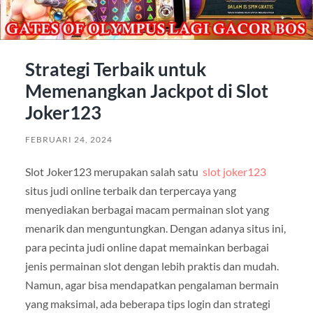
Strategi Terbaik untuk
Memenangkan Jackpot di Slot
Joker123
FEBRUARI 24, 2024
Slot Joker123 merupakan salah satu
slot joker123
situs judi online terbaik dan terpercaya yang
menyediakan berbagai macam permainan slot yang
menarik dan menguntungkan. Dengan adanya situs ini,
para pecinta judi online dapat memainkan berbagai
jenis permainan slot dengan lebih praktis dan mudah.
Namun, agar bisa mendapatkan pengalaman bermain
yang maksimal, ada beberapa tips login dan strategi