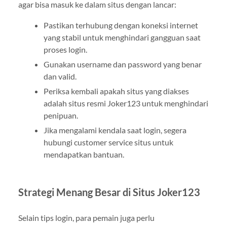
agar bisa masuk ke dalam situs dengan lancar:
Pastikan terhubung dengan koneksi internet
yang stabil untuk menghindari gangguan saat
proses login.
Gunakan username dan password yang benar
dan valid.
Periksa kembali apakah situs yang diakses
adalah situs resmi Joker123 untuk menghindari
penipuan.
Jika mengalami kendala saat login, segera
hubungi customer service situs untuk
mendapatkan bantuan.
Strategi Menang Besar di Situs Joker123
Selain tips login, para pemain juga perlu