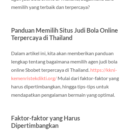
memilih yang terbaik dan terpercaya?
Panduan Memilih Situs Judi Bola Online
Terpercaya di Thailand
Dalam artikel ini, kita akan memberikan panduan
lengkap tentang bagaimana memilih agen judi bola
online Sbobet terpercaya di Thailand.
https://kkni-
kemenristekdikti.org/
Mulai dari faktor-faktor yang
harus dipertimbangkan, hingga tips-tips untuk
mendapatkan pengalaman bermain yang optimal.
Faktor-faktor yang Harus
Dipertimbangkan