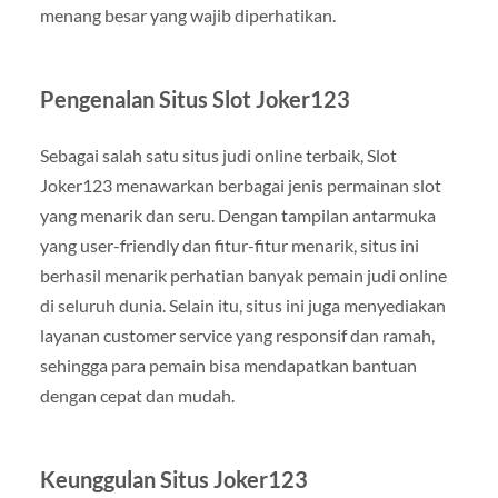
menang besar yang wajib diperhatikan.
Pengenalan Situs Slot Joker123
Sebagai salah satu situs judi online terbaik, Slot
Joker123 menawarkan berbagai jenis permainan slot
yang menarik dan seru. Dengan tampilan antarmuka
yang user-friendly dan fitur-fitur menarik, situs ini
berhasil menarik perhatian banyak pemain judi online
di seluruh dunia. Selain itu, situs ini juga menyediakan
layanan customer service yang responsif dan ramah,
sehingga para pemain bisa mendapatkan bantuan
dengan cepat dan mudah.
Keunggulan Situs Joker123