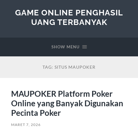
GAME ONLINE PENGHASIL
UANG TERBANYAK
SHOW MENU
TAG:
SITUS MAUPOKER
MAUPOKER Platform Poker
Online yang Banyak Digunakan
Pecinta Poker
MARET 7, 2026