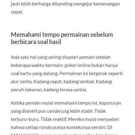
jauh lebih berharga dibanding mengejar kemenangan
cepat.
Memahami tempo permainan sebelum
berbicara soal hasil
Ada satu hal yang sering disadari pemain setelah
beberapa waktu bermain: poker online bukan hanya
soal kartu yang datang. Permainan ini bergerak seperti
alur cerita. Kadang cepat, kadang lambat. Kadang
penuh tekanan, kadang terasa santai.
Ketika pemain mulai memahami tempo ini, keputusan
yang diambil pun cenderung lebih stabil. Tidak
terburu-buru. Tidak reaktif. Mereka mulai menyadari
bahwa setiap ronde punya konteksnya sendiri. Di