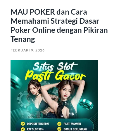
MAU POKER dan Cara
Memahami Strategi Dasar
Poker Online dengan Pikiran
Tenang
FEBRUARI 9, 2026