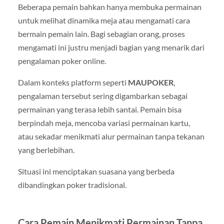
Beberapa pemain bahkan hanya membuka permainan
untuk melihat dinamika meja atau mengamati cara
bermain pemain lain. Bagi sebagian orang, proses
mengamati ini justru menjadi bagian yang menarik dari
pengalaman poker online.
Dalam konteks platform seperti
MAUPOKER
,
pengalaman tersebut sering digambarkan sebagai
permainan yang terasa lebih santai. Pemain bisa
berpindah meja, mencoba variasi permainan kartu,
atau sekadar menikmati alur permainan tanpa tekanan
yang berlebihan.
Situasi ini menciptakan suasana yang berbeda
dibandingkan poker tradisional.
Cara Pemain Menikmati Permainan Tanpa