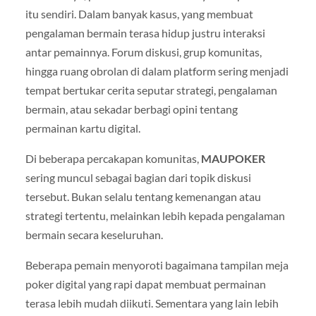
itu sendiri. Dalam banyak kasus, yang membuat
pengalaman bermain terasa hidup justru interaksi
antar pemainnya. Forum diskusi, grup komunitas,
hingga ruang obrolan di dalam platform sering menjadi
tempat bertukar cerita seputar strategi, pengalaman
bermain, atau sekadar berbagi opini tentang
permainan kartu digital.
Di beberapa percakapan komunitas,
MAUPOKER
sering muncul sebagai bagian dari topik diskusi
tersebut. Bukan selalu tentang kemenangan atau
strategi tertentu, melainkan lebih kepada pengalaman
bermain secara keseluruhan.
Beberapa pemain menyoroti bagaimana tampilan meja
poker digital yang rapi dapat membuat permainan
terasa lebih mudah diikuti. Sementara yang lain lebih