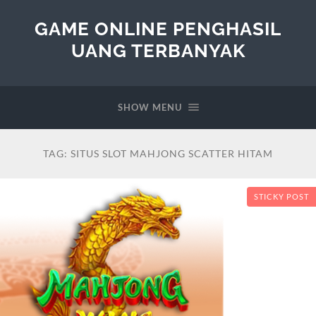
GAME ONLINE PENGHASIL
UANG TERBANYAK
SHOW MENU
TAG:
SITUS SLOT MAHJONG SCATTER HITAM
STICKY POST