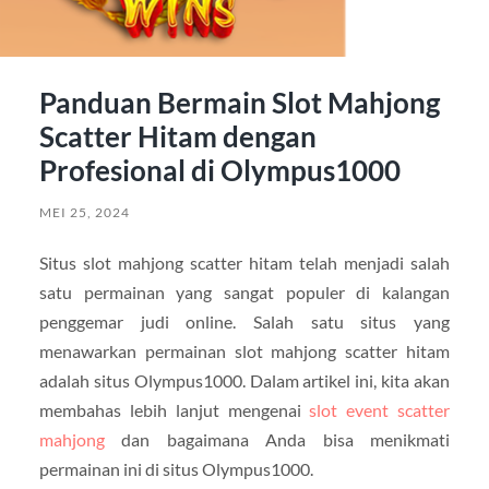
Panduan Bermain Slot Mahjong
Scatter Hitam dengan
Profesional di Olympus1000
MEI 25, 2024
Situs slot mahjong scatter hitam telah menjadi salah
satu permainan yang sangat populer di kalangan
penggemar judi online. Salah satu situs yang
menawarkan permainan slot mahjong scatter hitam
adalah situs Olympus1000. Dalam artikel ini, kita akan
membahas lebih lanjut mengenai
slot event scatter
mahjong
dan bagaimana Anda bisa menikmati
permainan ini di situs Olympus1000.