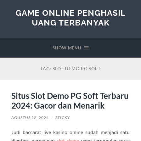
GAME ONLINE PENGHASIL
UANG TERBANYAK
SHOW MENU
TAG:
SLOT DEMO PG SOFT
Situs Slot Demo PG Soft Terbaru
2024: Gacor dan Menarik
AGUSTUS 22, 2024
/
STICKY
Judi baccarat live kasino online sudah menjadi satu
diantara permainan
slot demo
yang terpopuler serta