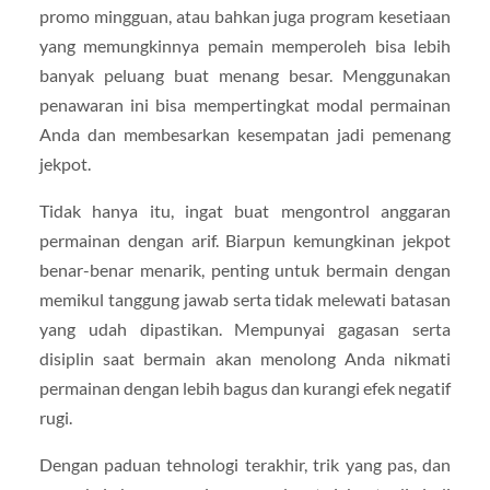
promo mingguan, atau bahkan juga program kesetiaan
yang memungkinnya pemain memperoleh bisa lebih
banyak peluang buat menang besar. Menggunakan
penawaran ini bisa mempertingkat modal permainan
Anda dan membesarkan kesempatan jadi pemenang
jekpot.
Tidak hanya itu, ingat buat mengontrol anggaran
permainan dengan arif. Biarpun kemungkinan jekpot
benar-benar menarik, penting untuk bermain dengan
memikul tanggung jawab serta tidak melewati batasan
yang udah dipastikan. Mempunyai gagasan serta
disiplin saat bermain akan menolong Anda nikmati
permainan dengan lebih bagus dan kurangi efek negatif
rugi.
Dengan paduan tehnologi terakhir, trik yang pas, dan