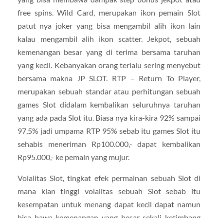
free spins. Wild Card, merupakan ikon pemain Slot
patut nya joker yang bisa mengambil alih ikon lain
kalau mengambil alih ikon scatter. Jekpot, sebuah
kemenangan besar yang di terima bersama taruhan
yang kecil. Kebanyakan orang terlalu sering menyebut
bersama makna JP SLOT. RTP – Return To Player,
merupakan sebuah standar atau perhitungan sebuah
games Slot didalam kembalikan seluruhnya taruhan
yang ada pada Slot itu. Biasa nya kira-kira 92% sampai
97,5% jadi umpama RTP 95% sebab itu games Slot itu
sehabis meneriman Rp100.000,- dapat kembalikan
Rp95.000,- ke pemain yang mujur.
Volalitas Slot, tingkat efek permainan sebuah Slot di
mana kian tinggi volalitas sebuah Slot sebab itu
kesempatan untuk menang dapat kecil dapat namun
bisa bawa kemenangan yang besar sekali ketimbang