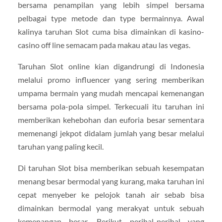
bersama penampilan yang lebih simpel bersama
pelbagai type metode dan type bermainnya. Awal
kalinya taruhan Slot cuma bisa dimainkan di kasino-
casino off line semacam pada makau atau las vegas.
Taruhan Slot online kian digandrungi di Indonesia
melalui promo influencer yang sering memberikan
umpama bermain yang mudah mencapai kemenangan
bersama pola-pola simpel. Terkecuali itu taruhan ini
memberikan kehebohan dan euforia besar sementara
memenangi jekpot didalam jumlah yang besar melalui
taruhan yang paling kecil.
Di taruhan Slot bisa memberikan sebuah kesempatan
menang besar bermodal yang kurang, maka taruhan ini
cepat menyeber ke pelojok tanah air sebab bisa
dimainkan bermodal yang merakyat untuk sebuah
kemenangan besar. Berikut perihal-perihal yang