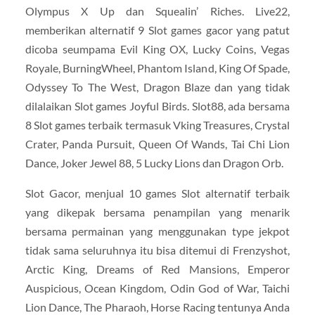
Olympus X Up dan Squealin’ Riches. Live22,
memberikan alternatif 9 Slot games gacor yang patut
dicoba seumpama Evil King OX, Lucky Coins, Vegas
Royale, BurningWheel, Phantom Island, King Of Spade,
Odyssey To The West, Dragon Blaze dan yang tidak
dilalaikan Slot games Joyful Birds. Slot88, ada bersama
8 Slot games terbaik termasuk Vking Treasures, Crystal
Crater, Panda Pursuit, Queen Of Wands, Tai Chi Lion
Dance, Joker Jewel 88, 5 Lucky Lions dan Dragon Orb.
Slot Gacor, menjual 10 games Slot alternatif terbaik
yang dikepak bersama penampilan yang menarik
bersama permainan yang menggunakan type jekpot
tidak sama seluruhnya itu bisa ditemui di Frenzyshot,
Arctic King, Dreams of Red Mansions, Emperor
Auspicious, Ocean Kingdom, Odin God of War, Taichi
Lion Dance, The Pharaoh, Horse Racing tentunya Anda