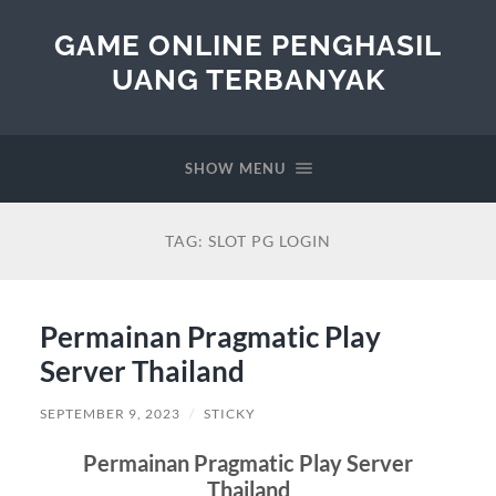
GAME ONLINE PENGHASIL
UANG TERBANYAK
SHOW MENU
TAG:
SLOT PG LOGIN
Permainan Pragmatic Play
Server Thailand
SEPTEMBER 9, 2023
/
STICKY
Permainan Pragmatic Play Server
Thailand