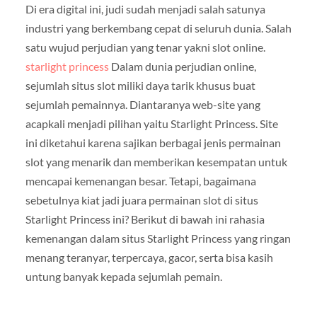
Di era digital ini, judi sudah menjadi salah satunya
industri yang berkembang cepat di seluruh dunia. Salah
satu wujud perjudian yang tenar yakni slot online.
starlight princess
Dalam dunia perjudian online,
sejumlah situs slot miliki daya tarik khusus buat
sejumlah pemainnya. Diantaranya web-site yang
acapkali menjadi pilihan yaitu Starlight Princess. Site
ini diketahui karena sajikan berbagai jenis permainan
slot yang menarik dan memberikan kesempatan untuk
mencapai kemenangan besar. Tetapi, bagaimana
sebetulnya kiat jadi juara permainan slot di situs
Starlight Princess ini? Berikut di bawah ini rahasia
kemenangan dalam situs Starlight Princess yang ringan
menang teranyar, terpercaya, gacor, serta bisa kasih
untung banyak kepada sejumlah pemain.