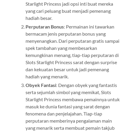
Starlight Princess jadi opsi inti buat mereka
yang cari peluang buat menjadi pemenang
hadiah besar.
Perputaran Bonus
: Permainan ini tawarkan
bermacam jenis perputaran bonus yang
menyenangkan. Dari perputaran gratis sampai
spek tambahan yang membesarkan
kemungkinan menang, tiap-tiap perputaran di
Slots Starlight Princess sarat dengan surprise
dan kekuatan besar untuk jadi pemenang
hadiah yang menarik.
Obyek Fantasi
: Dengan obyek yang fantastis
serta sejumlah simbol yang memikat, Slots
Starlight Princess membawa pemainnya untuk
masuk ke dunia fantasi yang sarat dengan
fenomena dan penjelajahan. Tiap-tiap
perputaran memberinya pengalaman main
yang menarik serta membuat pemain takjub