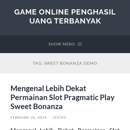
GAME ONLINE PENGHASIL
UANG TERBANYAK
SHOW MENU
TAG:
SWEET BONANZA DEMO
Mengenal Lebih Dekat
Permainan Slot Pragmatic Play
Sweet Bonanza
FEBRUARI 26, 2024
/
STICKY