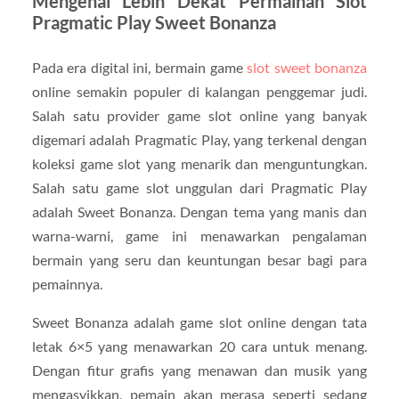
Mengenal Lebih Dekat Permainan Slot
Pragmatic Play Sweet Bonanza
Pada era digital ini, bermain game
slot sweet bonanza
online semakin populer di kalangan penggemar judi.
Salah satu provider game slot online yang banyak
digemari adalah Pragmatic Play, yang terkenal dengan
koleksi game slot yang menarik dan menguntungkan.
Salah satu game slot unggulan dari Pragmatic Play
adalah Sweet Bonanza. Dengan tema yang manis dan
warna-warni, game ini menawarkan pengalaman
bermain yang seru dan keuntungan besar bagi para
pemainnya.
Sweet Bonanza adalah game slot online dengan tata
letak 6×5 yang menawarkan 20 cara untuk menang.
Dengan fitur grafis yang menawan dan musik yang
mengasyikkan, pemain akan merasa seperti sedang