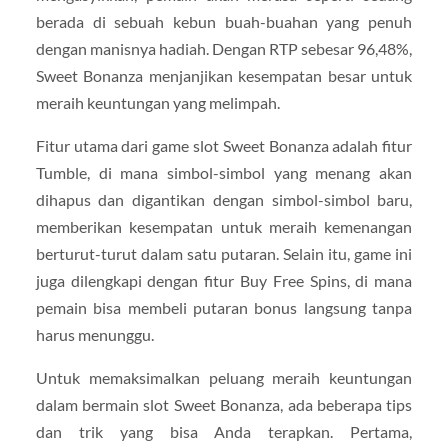
berada di sebuah kebun buah-buahan yang penuh
dengan manisnya hadiah. Dengan RTP sebesar 96,48%,
Sweet Bonanza menjanjikan kesempatan besar untuk
meraih keuntungan yang melimpah.
Fitur utama dari game slot Sweet Bonanza adalah fitur
Tumble, di mana simbol-simbol yang menang akan
dihapus dan digantikan dengan simbol-simbol baru,
memberikan kesempatan untuk meraih kemenangan
berturut-turut dalam satu putaran. Selain itu, game ini
juga dilengkapi dengan fitur Buy Free Spins, di mana
pemain bisa membeli putaran bonus langsung tanpa
harus menunggu.
Untuk memaksimalkan peluang meraih keuntungan
dalam bermain slot Sweet Bonanza, ada beberapa tips
dan trik yang bisa Anda terapkan. Pertama,