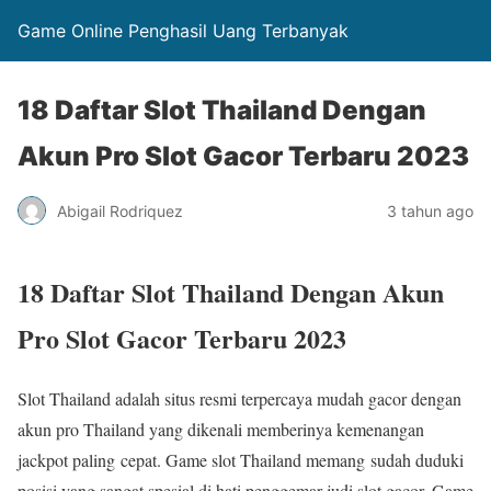
Game Online Penghasil Uang Terbanyak
18 Daftar Slot Thailand Dengan
Akun Pro Slot Gacor Terbaru 2023
Abigail Rodriquez
3 tahun ago
18 Daftar Slot Thailand Dengan Akun
Pro Slot Gacor Terbaru 2023
Slot Thailand adalah situs resmi terpercaya mudah gacor dengan
akun pro Thailand yang dikenali memberinya kemenangan
jackpot paling cepat. Game slot Thailand memang sudah duduki
posisi yang sangat spesial di hati penggemar judi slot gacor. Game