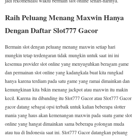
jadi rekomendasi waktu bermain slot online sehari-harinya.
Raih Peluang Menang Maxwin Hanya
Dengan Daftar Slot777 Gacor
Bermain slot dengan peluang menang maxwin setiap hari
mungkin tetap terdengaran tidak mungkin untuk saat ini ini
kesemua provider slot online yang menyuguhkan beragam game
dan permainan slot online yang kadangkala buat kita rungkad
hanya karena terdiam pada satu game yang ramai dimainkan dan
kemungkinan kita bikin menang jackpot atau maxwin itu makin
kecil. Karena itu dibanding itu Slot777 Gacor atau Slot777 Gacor
gacor datang sebagai opsi terbaik untuk kalian beberapa slotter
mania yang haus akan kemenangan maxwin pada suatu game slot
online yang hangat dimainkan sama beberapa golongan muda
atau tua di Indonesia saat ini. Slot777 Gacor datangkan peluang