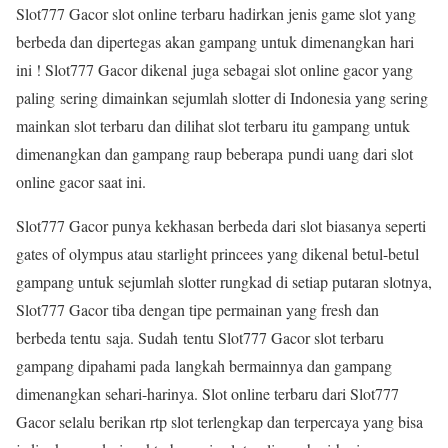
Slot777 Gacor slot online terbaru hadirkan jenis game slot yang
berbeda dan dipertegas akan gampang untuk dimenangkan hari
ini ! Slot777 Gacor dikenal juga sebagai slot online gacor yang
paling sering dimainkan sejumlah slotter di Indonesia yang sering
mainkan slot terbaru dan dilihat slot terbaru itu gampang untuk
dimenangkan dan gampang raup beberapa pundi uang dari slot
online gacor saat ini.
Slot777 Gacor punya kekhasan berbeda dari slot biasanya seperti
gates of olympus atau starlight princees yang dikenal betul-betul
gampang untuk sejumlah slotter rungkad di setiap putaran slotnya,
Slot777 Gacor tiba dengan tipe permainan yang fresh dan
berbeda tentu saja. Sudah tentu Slot777 Gacor slot terbaru
gampang dipahami pada langkah bermainnya dan gampang
dimenangkan sehari-harinya. Slot online terbaru dari Slot777
Gacor selalu berikan rtp slot terlengkap dan terpercaya yang bisa