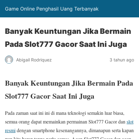
Game Online Penghasil Uang Terbanyak
Banyak Keuntungan Jika Bermain
Pada Slot777 Gacor Saat Ini Juga
Abigail Rodriquez
3 tahun ago
Banyak Keuntungan Jika Bermain Pada
Slot777 Gacor Saat Ini Juga
Pada zaman saat ini ini di mana teknologi semakin luar biasa,
semua orang dapat memainkan permainan Slot777 Gacor dan
slot
resmi
dengan smartphone kesenangannya, dimanapun serta kapan
pun kita harap tanpa perlu cemas. Agen Slot777 Gacor dan agen