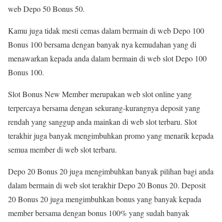
web Depo 50 Bonus 50.
Kamu juga tidak mesti cemas dalam bermain di web Depo 100
Bonus 100 bersama dengan banyak nya kemudahan yang di
menawarkan kepada anda dalam bermain di web slot Depo 100
Bonus 100.
Slot Bonus New Member merupakan web slot online yang
terpercaya bersama dengan sekurang-kurangnya deposit yang
rendah yang sanggup anda mainkan di web slot terbaru. Slot
terakhir juga banyak mengimbuhkan promo yang menarik kepada
semua member di web slot terbaru.
Depo 20 Bonus 20 juga mengimbuhkan banyak pilihan bagi anda
dalam bermain di web slot terakhir Depo 20 Bonus 20. Deposit
20 Bonus 20 juga mengimbuhkan bonus yang banyak kepada
member bersama dengan bonus 100% yang sudah banyak