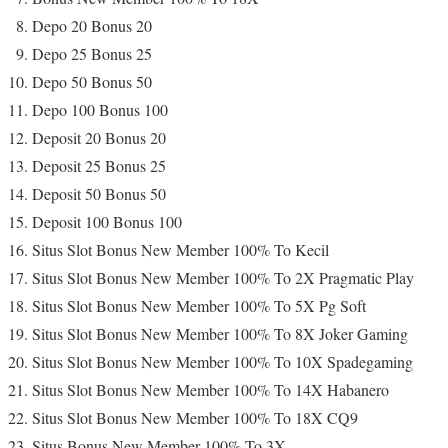
Depo 20 Bonus 20
Depo 25 Bonus 25
Depo 50 Bonus 50
Depo 100 Bonus 100
Deposit 20 Bonus 20
Deposit 25 Bonus 25
Deposit 50 Bonus 50
Deposit 100 Bonus 100
Situs Slot Bonus New Member 100% To Kecil
Situs Slot Bonus New Member 100% To 2X Pragmatic Play
Situs Slot Bonus New Member 100% To 5X Pg Soft
Situs Slot Bonus New Member 100% To 8X Joker Gaming
Situs Slot Bonus New Member 100% To 10X Spadegaming
Situs Slot Bonus New Member 100% To 14X Habanero
Situs Slot Bonus New Member 100% To 18X CQ9
Situs Bonus New Member 100% To 3X