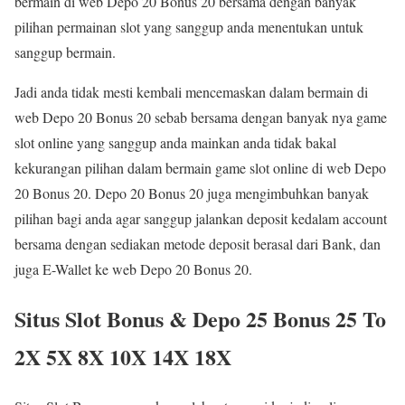
bermain di web Depo 20 Bonus 20 bersama dengan banyak
pilihan permainan slot yang sanggup anda menentukan untuk
sanggup bermain.
Jadi anda tidak mesti kembali mencemaskan dalam bermain di
web Depo 20 Bonus 20 sebab bersama dengan banyak nya game
slot online yang sanggup anda mainkan anda tidak bakal
kekurangan pilihan dalam bermain game slot online di web Depo
20 Bonus 20. Depo 20 Bonus 20 juga mengimbuhkan banyak
pilihan bagi anda agar sanggup jalankan deposit kedalam account
bersama dengan sediakan metode deposit berasal dari Bank, dan
juga E-Wallet ke web Depo 20 Bonus 20.
Situs Slot Bonus & Depo 25 Bonus 25 To
2X 5X 8X 10X 14X 18X