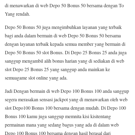
di menawarkan di web Depo 50 Bonus 50 bersama dengan To
Yang rendah.
Depo 50 Bonus 50 juga mengimbuhkan layanan yang terbaik
bagi anda dalam bermain di web Depo 50 Bonus 50 bersama
dengan layanan terbaik kepada semua member yang bermain di
Depo 50 Bonus 50 slot Bonus. Di Depo 25 Bonus 25 anda juga
sanggup mengambil alih bonus harian yang di sediakan di web
slot Depo 25 Bonus 25 yang sanggup anda mainkan ke
semuagame slot online yang ada.
Jadi Dengan bermain di web Depo 100 Bonus 100 anda sanggup
segera merasakan sensasi jackpot yang di menawarkan oleh web
slot Depo100 Bonus 100 bersama dengan mudah. Di Depo 100
Bonus 100 kamu juga sanggup memnita kisi kisitentang
permainan mana yang sedang bagus yang ada di dalam web
Depo 100 Bonus 100 bersama dengan hasil berasal dari