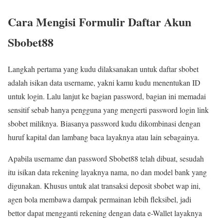
Cara Mengisi Formulir Daftar Akun
Sbobet88
Langkah pertama yang kudu dilaksanakan untuk daftar sbobet
adalah isikan data username, yakni kamu kudu menentukan ID
untuk login. Lalu lanjut ke bagian password, bagian ini memadai
sensitif sebab hanya pengguna yang mengerti password login link
sbobet miliknya. Biasanya password kudu dikombinasi dengan
huruf kapital dan lambang baca layaknya atau lain sebagainya.
Apabila username dan password Sbobet88 telah dibuat, sesudah
itu isikan data rekening layaknya nama, no dan model bank yang
digunakan. Khusus untuk alat transaksi deposit sbobet wap ini,
agen bola membawa dampak permainan lebih fleksibel, jadi
bettor dapat mengganti rekening dengan data e-Wallet layaknya