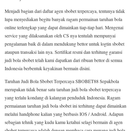
Menjadi bagian dari daftar agen sbobet terpercaya, tentunya tidak
lupa menyediakan begitu banyak ragam permainan taruhan bola
online terlengkap yang dapat dimainkan tiap-tiap hari. Mengenai
service yang dilaksanakan oleh CS nya tentulah mempunyai
pengalaman baik di dalam mendukung bettor untuk logtin sbobet
ataupun transaksi lain nya. Sertifikat resmi dan terhitung garansi
judi bola sbobet telah kami dapatkan dari ribuan bettor di semua
Indonesia berbentuk keyakinan bermain disini.
Taruhan Judi Bola Sbobet Terpercaya SBOBET88 Sepakbola
merupakan tidak benar satu taruhan judi bola sbobet terpercaya
yang terlalu kondang di kalangan penduduk Indonesia. Ragam
permaianan taruhan judi bola sbobet ini terhitung dapat dimainkan
melalui handphone kalian yang berbasis IOS / Android. Adapun
sebagian tehnik yang kudu kamu ketahui selagi bermain di agen
sbobet terpercaya adalah dengan membaca cara menang judi bola