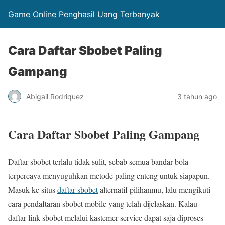
Game Online Penghasil Uang Terbanyak
Cara Daftar Sbobet Paling
Gampang
Abigail Rodriquez
3 tahun ago
Cara Daftar Sbobet Paling Gampang
Daftar sbobet terlalu tidak sulit, sebab semua bandar bola
terpercaya menyuguhkan metode paling enteng untuk siapapun.
Masuk ke situs
daftar sbobet
alternatif pilihanmu, lalu mengikuti
cara pendaftaran sbobet mobile yang telah dijelaskan. Kalau
daftar link sbobet melalui kastemer service dapat saja diproses