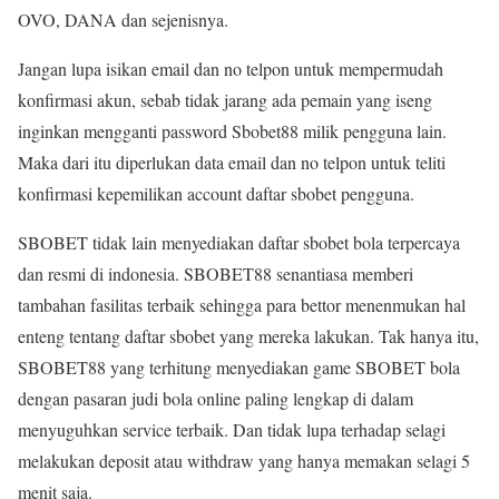
OVO, DANA dan sejenisnya.
Jangan lupa isikan email dan no telpon untuk mempermudah
konfirmasi akun, sebab tidak jarang ada pemain yang iseng
inginkan mengganti password Sbobet88 milik pengguna lain.
Maka dari itu diperlukan data email dan no telpon untuk teliti
konfirmasi kepemilikan account daftar sbobet pengguna.
SBOBET tidak lain menyediakan daftar sbobet bola terpercaya
dan resmi di indonesia. SBOBET88 senantiasa memberi
tambahan fasilitas terbaik sehingga para bettor menenmukan hal
enteng tentang daftar sbobet yang mereka lakukan. Tak hanya itu,
SBOBET88 yang terhitung menyediakan game SBOBET bola
dengan pasaran judi bola online paling lengkap di dalam
menyuguhkan service terbaik. Dan tidak lupa terhadap selagi
melakukan deposit atau withdraw yang hanya memakan selagi 5
menit saja.