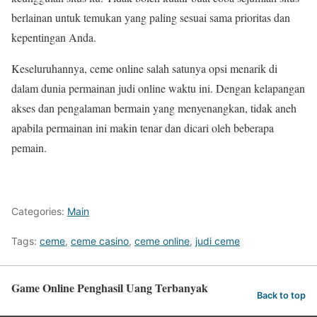
berlainan untuk temukan yang paling sesuai sama prioritas dan
kepentingan Anda.
Keseluruhannya, ceme online salah satunya opsi menarik di
dalam dunia permainan judi online waktu ini. Dengan kelapangan
akses dan pengalaman bermain yang menyenangkan, tidak aneh
apabila permainan ini makin tenar dan dicari oleh beberapa
pemain.
Categories:
Main
Tags:
ceme
,
ceme casino
,
ceme online
,
judi ceme
Game Online Penghasil Uang Terbanyak
Back to top