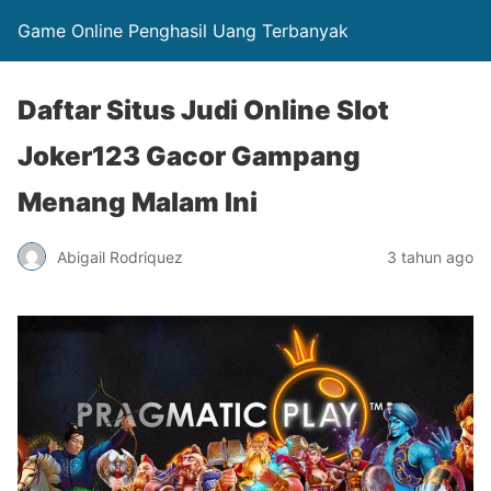
Game Online Penghasil Uang Terbanyak
Daftar Situs Judi Online Slot
Joker123 Gacor Gampang
Menang Malam Ini
Abigail Rodriquez
3 tahun ago