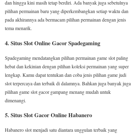
dan hingga kini masih tetap berdiri. Ada banyak juga sebetulnya
pilihan permainan baru yang diperkembangkan setiap waktu dan
pada akhirannya ada bermacam pilihan permainan dengan jenis
tema menarik.
4. Situs Slot Online Gacor Spadegaming
Spadegaming mendatangkan pilihan permainan game slot paling
hebat dan kekinian dengan pilihan koleksi permainan yang super
lengkap. Kamu dapat tentukan dan coba jenis pilihan game judi
slot terpercaya dan terbaik di dalamnya. Bahkan juga banyak juga
pilihan game slot gacor gampang menang mudah untuk
dimenangi.
5. Situs Slot Gacor Online Habanero
Habanero slot menjadi satu diantara unggulan terbaik yang