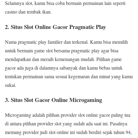
Selainnya slot, kamu bisa coba bermain permainan lain seperti
casino dan tembak ikan.
2. Situs Slot Online Gacor Pragmatic Play
Nama pragmatic play familier dan terkenal. Kamu bisa memilih
untuk bermain game slot bersama pragmatic play agar bisa
mendapatkan dan meraih kemenangan mudah. Pilihan game
gacor ada juga di dalamnya sabanyak dan kamu bebas untuk
tentukan permainan sama sesuai kegemaran dan minat yang kamu
sukai.
3. Situs Slot Gacor Online Microgaming
Microgaming adalah pilihan provider slot online gacor paling tua
di antara pilihan provider slot yang sudah ada saat ini. Pasalnya
memang provider judi slot online ini sudah berdiri sejak tahun 94,