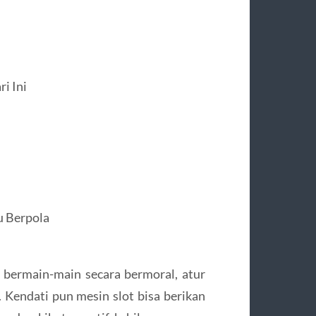
i Ini
u Berpola
 bermain-main secara bermoral, atur
i. Kendati pun mesin slot bisa berikan