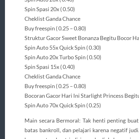
Spin Spasi 20x ( 0.50)
Cheklist Ganda Chance
Buy freespin ( 0.25 – 0.80)
Struktur Gacor Sweet Bonanza Begitu Bocor Har
Spin Auto 55x Quick Spin ( 0.30)
Spin Auto 20x Turbo Spin ( 0.50)
Spin Spasi 15x ( 0.40)
Cheklist Ganda Chance
Buy freespin ( 0.25 – 0.80)
Bocoran Gacor Hari Ini Starlight Princess Begit
Spin Auto 70x Quick Spin ( 0.25)
Main secara Bermoral: Tak henti penting buat
batas bankroll, dan pelajari karena negatif jud