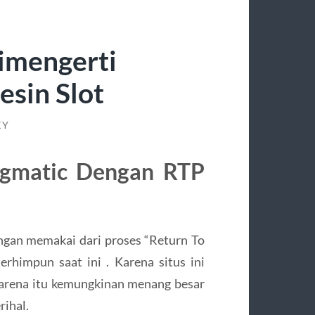
imengerti
esin Slot
KY
ragmatic Dengan RTP
ngan memakai dari proses “Return To
erhimpun saat ini . Karena situs ini
 Karena itu kemungkinan menang besar
rihal.