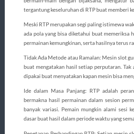
bermain-main dengan bijaksana, mengatur ba
tergantung keseluruhan di RTP buat memberi k
Meski RTP merupakan segi paling istimewa wakt
ada pola yang bisa diketahui buat memeriksa h
permainan kemungkinan, serta hasilnya terus r
Tidak Ada Metode atau Ramalan: Mesin slot g
buat mengatakan hasil setiap perputaran. Tak 
dipakai buat menyatakan kapan mesin bisa meng
Ide dalam Masa Panjang: RTP adalah peran
bermakna hasil permainan dalam sesion perma
banyak variasi. Pemain mungkin alami sesi k
dasar buat hasil dalam periode waktu yang sem
Penetapan Perbandingan RTP: Setiap mesin slo