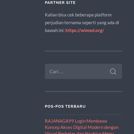
PARTNER SITE
Kalian bisa cek beberapa platform
perjudian ternama seperti yang ada di
bawah ini:
https://wimed.org/
CARI
UNTUK:
POS-POS TERBARU
RAJANAGA99 Login Membawa
Konsep Akses Digital Modern dengan
Visual Berkelas dan Struktur Menu