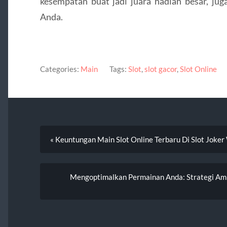
kesempatan buat jadi juara hadiah besar, jug
Anda.
Categories:
Main
Tags:
Slot
,
slot gacor
,
Slot Online
« Keuntungan Main Slot Online Terbaru Di Slot Joker
Mengoptimalkan Permainan Anda: Strategi Am