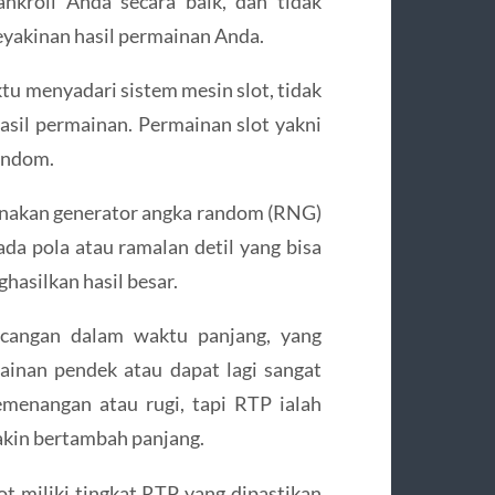
nkroll Anda secara baik, dan tidak
eyakinan hasil permainan Anda.
u menyadari sistem mesin slot, tidak
asil permainan. Permainan slot yakni
andom.
unakan generator angka random (RNG)
ada pola atau ramalan detil yang bisa
hasilkan hasil besar.
cangan dalam waktu panjang, yang
inan pendek atau dapat lagi sangat
emenangan atau rugi, tapi RTP ialah
akin bertambah panjang.
t miliki tingkat RTP yang dipastikan