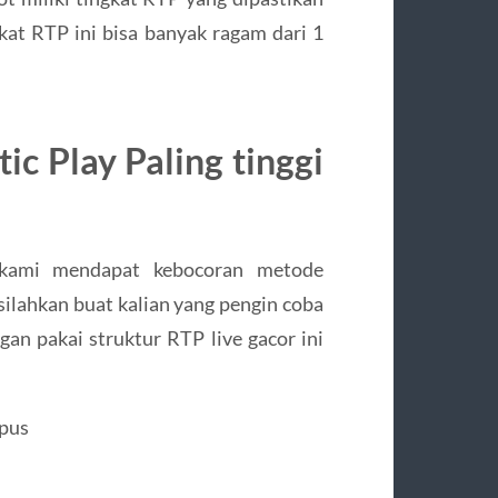
gkat RTP ini bisa banyak ragam dari 1
c Play Paling tinggi
 kami mendapat kebocoran metode
silahkan buat kalian yang pengin coba
n pakai struktur RTP live gacor ini
mpus