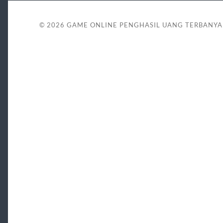
© 2026
GAME ONLINE PENGHASIL UANG TERBANYA