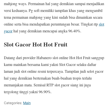
mahjong ways. Permainan hal yang demikian sampai menjadikan
versi keduanya. Pg soft memiliki tampilan khas yang mengambil
tema permainan mahjong yang kini sudah bisa dimainkan secara
online serta bisa mendapatkan peruntungan besar. Tingkat rtp
slot
gacor
hal yang demikian mencapai angka 96.40%.
Slot Gacor Hot Hot Fruit
Datang dari provider Habanero slot online Hot Hot Fruit sanggup
kamu mainkan bersama kami yakni Slot Gacor selaku daftar
laman judi slot online resmi terpercaya. Tampilan judi selot gacor
hal yang demikian bertemakan buah-buahan tropis terlalu
memanjakan mata. Semisal RTP slot gacor siang ini juga
tergolong tinggi yakni 96.90%.
Categories:
Main