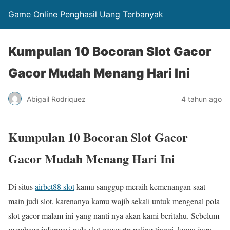
Game Online Penghasil Uang Terbanyak
Kumpulan 10 Bocoran Slot Gacor
Gacor Mudah Menang Hari Ini
Abigail Rodriquez
4 tahun ago
Kumpulan 10 Bocoran Slot Gacor
Gacor Mudah Menang Hari Ini
Di situs
airbet88 slot
kamu sanggup meraih kemenangan saat
main judi slot, karenanya kamu wajib sekali untuk mengenal pola
slot gacor malam ini yang nanti nya akan kami beritahu. Sebelum
membaca informasi pola slot gacor rtp paling tinggi, kamu juga