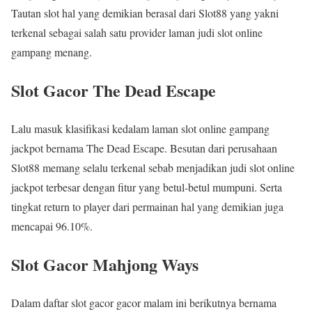
Tautan slot hal yang demikian berasal dari Slot88 yang yakni
terkenal sebagai salah satu provider laman judi slot online
gampang menang.
Slot Gacor The Dead Escape
Lalu masuk klasifikasi kedalam laman slot online gampang
jackpot bernama The Dead Escape. Besutan dari perusahaan
Slot88 memang selalu terkenal sebab menjadikan judi slot online
jackpot terbesar dengan fitur yang betul-betul mumpuni. Serta
tingkat return to player dari permainan hal yang demikian juga
mencapai 96.10%.
Slot Gacor Mahjong Ways
Dalam daftar slot gacor gacor malam ini berikutnya bernama