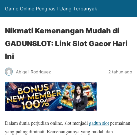
Game Online Penghasil Uang Terbanyak
Nikmati Kemenangan Mudah di
GADUNSLOT: Link Slot Gacor Hari
Ini
Abigail Rodriquez
2 tahun ago
Dalam dunia perjudian online, slot menjadi
gadun slot
permainan
yang paling diminati. Kemenangannya yang mudah dan