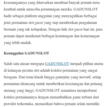
kesenangannya yang ditawarkan membuat banyak pemain terus
kembali untuk mencoba peruntungan mereka. GADUNSLOT
hadir sebagai platform unggulan yang menyuguhkan berbagai
jenis permainan slot gacor yang siap memberikan pengalaman
bermain yang tak terlupakan. Dengan link slot gacor hari ini, para
pemain dapat menikmati berbagai keuntungan dan kemenangan
yang lebih mudah.
Keunggulan GADUNSLOT
Salah satu alasan mengapa
GADUNSLOT
menjadi pilihan utama
di kalangan pecinta slot adalah koleksi permainan yang sangat
beragam. Dari tema klasik hingga gameplay yang inovatif, setiap
permainan dirancang untuk memberikan kesenangan dan peluang
menang yang tinggi. GADUNSLOT senantiasa memperbarui
koleksi permainannya dengan menambahkan game terbaru dari
provider terkemuka, memastikan bahwa pemain selalu memiliki