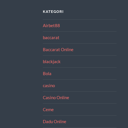
KATEGORI
Airbet88
baccarat
Baccarat Online
blackjack
Bola
casino
Casino Online
Ceme
Dadu Online