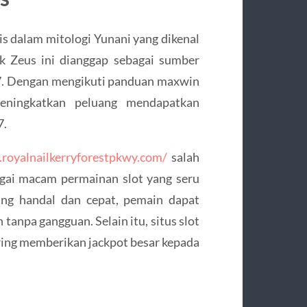
is dalam mitologi Yunani yang dikenal
k Zeus ini dianggap sebagai sumber
7. Dengan mengikuti panduan maxwin
eningkatkan peluang mendapatkan
7.
royalnailkerryforestpkwy.com/
salah
agai macam permainan slot yang seru
ang handal dan cepat, pemain dapat
anpa gangguan. Selain itu, situs slot
ering memberikan jackpot besar kepada