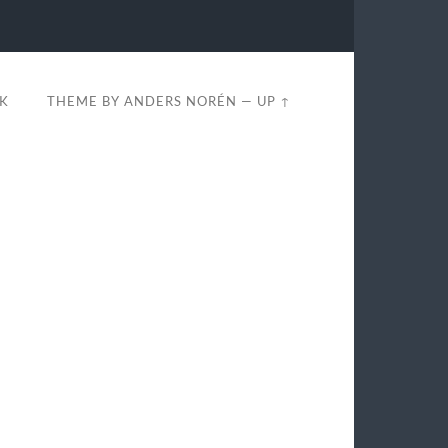
K
THEME BY
ANDERS NORÉN
—
UP ↑