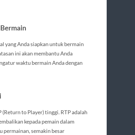
 Bermain
al yang Anda siapkan untuk bermain
atasan ini akan membantu Anda
engatur waktu bermain Anda dengan
i
 (Return to Player) tinggi. RTP adalah
ikembalikan kepada pemain dalam
tu permainan, semakin besar