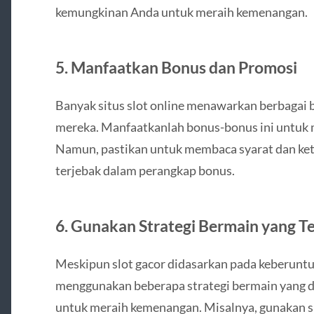
kemungkinan Anda untuk meraih kemenangan.
5. Manfaatkan Bonus dan Promosi
Banyak situs slot online menawarkan berbagai
mereka. Manfaatkanlah bonus-bonus ini untuk
Namun, pastikan untuk membaca syarat dan kete
terjebak dalam perangkap bonus.
6. Gunakan Strategi Bermain yang T
Meskipun slot gacor didasarkan pada keberunt
menggunakan beberapa strategi bermain yang 
untuk meraih kemenangan. Misalnya, gunakan 