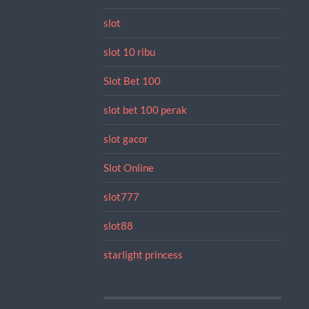
slot
slot 10 ribu
Slot Bet 100
slot bet 100 perak
slot gacor
Slot Online
slot777
slot88
starlight princess