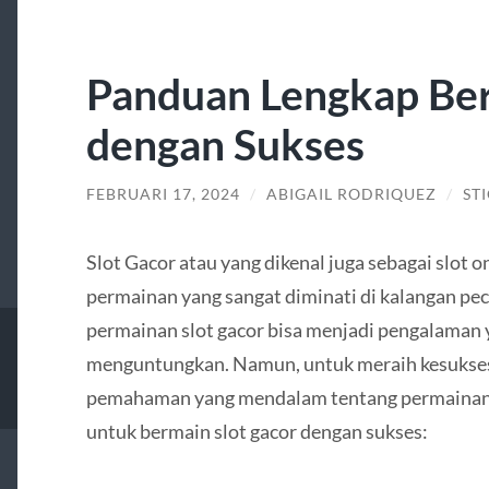
Panduan Lengkap Ber
dengan Sukses
FEBRUARI 17, 2024
/
ABIGAIL RODRIQUEZ
/
ST
Slot Gacor atau yang dikenal juga sebagai slot o
permainan yang sangat diminati di kalangan pe
permainan slot gacor bisa menjadi pengalaman
menguntungkan. Namun, untuk meraih kesukses
pemahaman yang mendalam tentang permainan i
untuk bermain slot gacor dengan sukses: