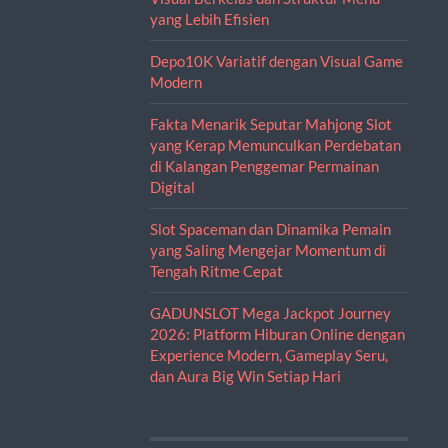
yang Lebih Efisien
Depo10K Variatif dengan Visual Game
Modern
Fakta Menarik Seputar Mahjong Slot
yang Kerap Memunculkan Perdebatan
di Kalangan Penggemar Permainan
Digital
Slot Spaceman dan Dinamika Pemain
yang Saling Mengejar Momentum di
Tengah Ritme Cepat
GADUNSLOT Mega Jackpot Journey
2026: Platform Hiburan Online dengan
Experience Modern, Gameplay Seru,
dan Aura Big Win Setiap Hari