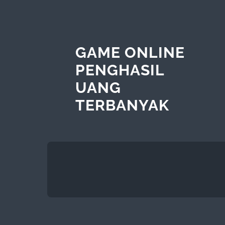
GAME ONLINE
PENGHASIL
UANG
TERBANYAK