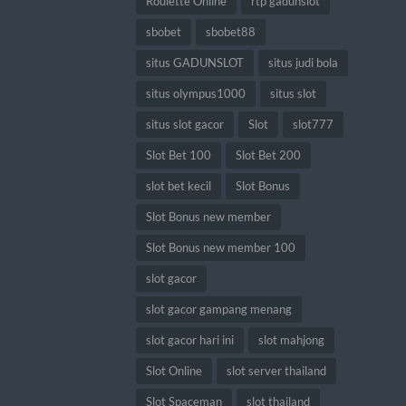
Roulette Online
rtp gadunslot
sbobet
sbobet88
situs GADUNSLOT
situs judi bola
situs olympus1000
situs slot
situs slot gacor
Slot
slot777
Slot Bet 100
Slot Bet 200
slot bet kecil
Slot Bonus
Slot Bonus new member
Slot Bonus new member 100
slot gacor
slot gacor gampang menang
slot gacor hari ini
slot mahjong
Slot Online
slot server thailand
Slot Spaceman
slot thailand