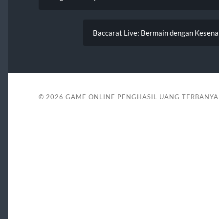
Baccarat Live: Bermain dengan Kesenan
© 2026
GAME ONLINE PENGHASIL UANG TERBANYA