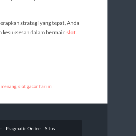
rapkan strategi yang tepat, Anda
h kesuksesan dalam bermain
slot
.
g menang
,
slot gacor hari ini
 – Pragmatic Online – Situs