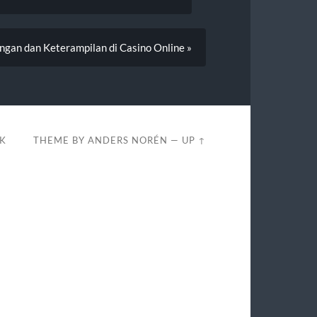
gan dan Keterampilan di Casino Online »
K
THEME BY
ANDERS NORÉN
—
UP ↑