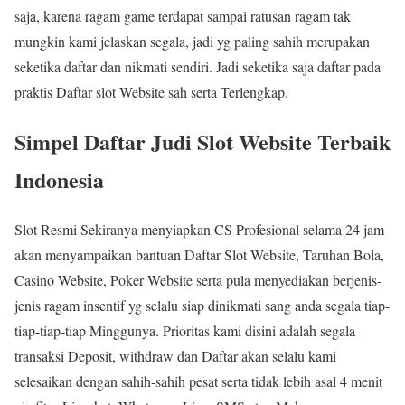
saja, karena ragam game terdapat sampai ratusan ragam tak
mungkin kami jelaskan segala, jadi yg paling sahih merupakan
seketika daftar dan nikmati sendiri. Jadi seketika saja daftar pada
praktis Daftar slot Website sah serta Terlengkap.
Simpel Daftar Judi Slot Website Terbaik
Indonesia
Slot Resmi Sekiranya menyiapkan CS Profesional selama 24 jam
akan menyampaikan bantuan Daftar Slot Website, Taruhan Bola,
Casino Website, Poker Website serta pula menyediakan berjenis-
jenis ragam insentif yg selalu siap dinikmati sang anda segala tiap-
tiap-tiap-tiap Minggunya. Prioritas kami disini adalah segala
transaksi Deposit, withdraw dan Daftar akan selalu kami
selesaikan dengan sahih-sahih pesat serta tidak lebih asal 4 menit