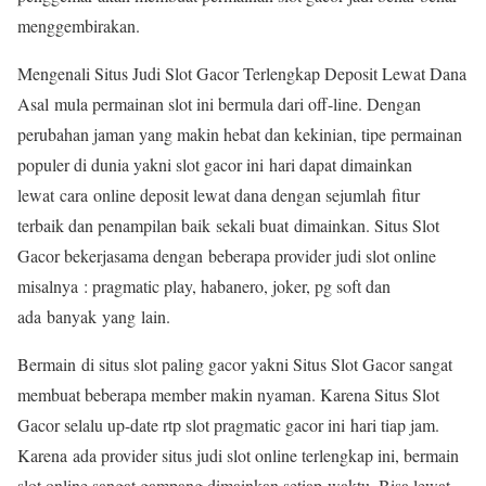
menggembirakan.
Mengenali Situs Judi Slot Gacor Terlengkap Deposit Lewat Dana
Asal mula permainan slot ini bermula dari off-line. Dengan
perubahan jaman yang makin hebat dan kekinian, tipe permainan
populer di dunia yakni slot gacor ini hari dapat dimainkan
lewat cara online deposit lewat dana dengan sejumlah fitur
terbaik dan penampilan baik sekali buat dimainkan. Situs Slot
Gacor bekerjasama dengan beberapa provider judi slot online
misalnya : pragmatic play, habanero, joker, pg soft dan
ada banyak yang lain.
Bermain di situs slot paling gacor yakni Situs Slot Gacor sangat
membuat beberapa member makin nyaman. Karena Situs Slot
Gacor selalu up-date rtp slot pragmatic gacor ini hari tiap jam.
Karena ada provider situs judi slot online terlengkap ini, bermain
slot online sangat gampang dimainkan setiap waktu. Bisa lewat