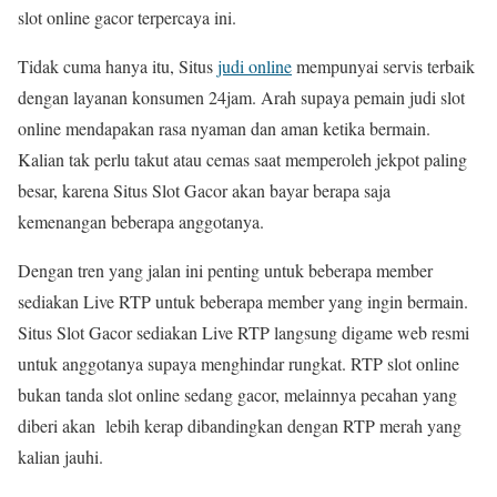
slot online gacor terpercaya ini.
Tidak cuma hanya itu, Situs
judi online
mempunyai servis terbaik
dengan layanan konsumen 24jam. Arah supaya pemain judi slot
online mendapakan rasa nyaman dan aman ketika bermain.
Kalian tak perlu takut atau cemas saat memperoleh jekpot paling
besar, karena Situs Slot Gacor akan bayar berapa saja
kemenangan beberapa anggotanya.
Dengan tren yang jalan ini penting untuk beberapa member
sediakan Live RTP untuk beberapa member yang ingin bermain.
Situs Slot Gacor sediakan Live RTP langsung digame web resmi
untuk anggotanya supaya menghindar rungkat. RTP slot online
bukan tanda slot online sedang gacor, melainnya pecahan yang
diberi akan lebih kerap dibandingkan dengan RTP merah yang
kalian jauhi.