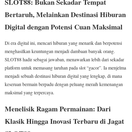
SLOT88: Bukan Sekadar Tempat
Bertaruh, Melainkan Destinasi Hiburan
Digital dengan Potensi Cuan Maksimal
Di era digital ini, mencari hiburan yang menarik dan berpotensi
menghasilkan keuntungan menjadi dambaan banyak orang.
SLOT88 hadir sebagai jawaban, menawarkan lebih dari sekadar
platform untuk memasang taruhan pada slot “gacor”. Ia menjelma
menjadi sebuah destinasi hiburan digital yang lengkap, di mana
keseruan bermain berpadu dengan peluang meraih kemenangan
maksimal yang terpercaya.
Menelisik Ragam Permainan: Dari
Klasik Hingga Inovasi Terbaru di Jagat