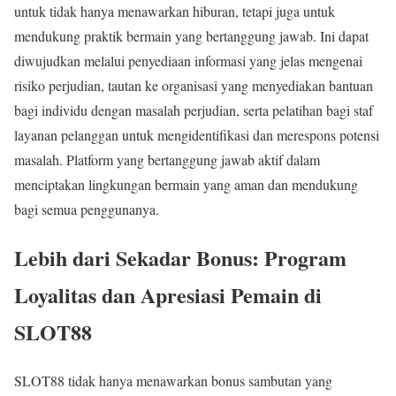
untuk tidak hanya menawarkan hiburan, tetapi juga untuk
mendukung praktik bermain yang bertanggung jawab. Ini dapat
diwujudkan melalui penyediaan informasi yang jelas mengenai
risiko perjudian, tautan ke organisasi yang menyediakan bantuan
bagi individu dengan masalah perjudian, serta pelatihan bagi staf
layanan pelanggan untuk mengidentifikasi dan merespons potensi
masalah. Platform yang bertanggung jawab aktif dalam
menciptakan lingkungan bermain yang aman dan mendukung
bagi semua penggunanya.
Lebih dari Sekadar Bonus: Program
Loyalitas dan Apresiasi Pemain di
SLOT88
SLOT88 tidak hanya menawarkan bonus sambutan yang