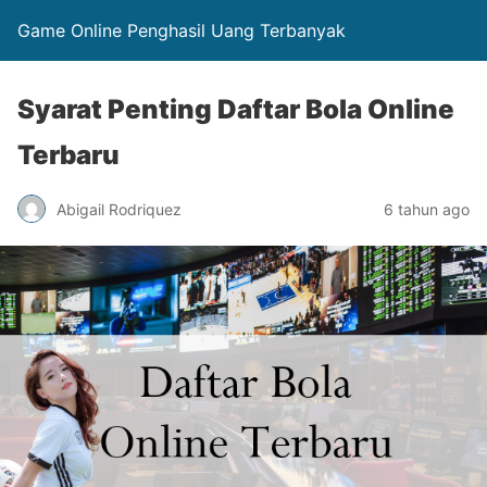
Game Online Penghasil Uang Terbanyak
Syarat Penting Daftar Bola Online
Terbaru
Abigail Rodriquez
6 tahun ago