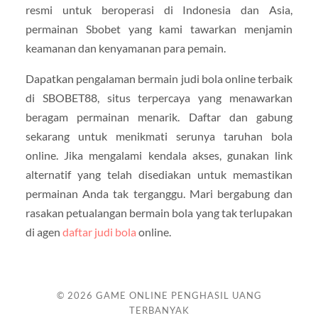
resmi untuk beroperasi di Indonesia dan Asia,
permainan Sbobet yang kami tawarkan menjamin
keamanan dan kenyamanan para pemain.
Dapatkan pengalaman bermain judi bola online terbaik
di SBOBET88, situs terpercaya yang menawarkan
beragam permainan menarik. Daftar dan gabung
sekarang untuk menikmati serunya taruhan bola
online. Jika mengalami kendala akses, gunakan link
alternatif yang telah disediakan untuk memastikan
permainan Anda tak terganggu. Mari bergabung dan
rasakan petualangan bermain bola yang tak terlupakan
di agen
daftar judi bola
online.
© 2026
GAME ONLINE PENGHASIL UANG
TERBANYAK