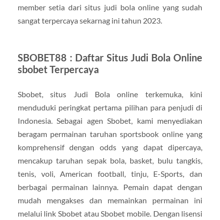
member setia dari situs judi bola online yang sudah
sangat terpercaya sekarnag ini tahun 2023.
SBOBET88 : Daftar Situs Judi Bola Online
sbobet Terpercaya
Sbobet, situs Judi Bola online terkemuka, kini
menduduki peringkat pertama pilihan para penjudi di
Indonesia. Sebagai agen Sbobet, kami menyediakan
beragam permainan taruhan sportsbook online yang
komprehensif dengan odds yang dapat dipercaya,
mencakup taruhan sepak bola, basket, bulu tangkis,
tenis, voli, American football, tinju, E-Sports, dan
berbagai permainan lainnya. Pemain dapat dengan
mudah mengakses dan memainkan permainan ini
melalui link Sbobet atau Sbobet mobile. Dengan lisensi