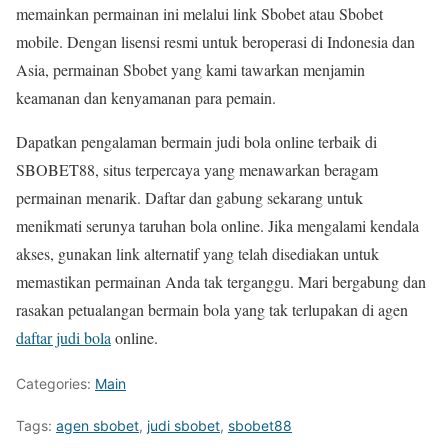
memainkan permainan ini melalui link Sbobet atau Sbobet
mobile. Dengan lisensi resmi untuk beroperasi di Indonesia dan
Asia, permainan Sbobet yang kami tawarkan menjamin
keamanan dan kenyamanan para pemain.
Dapatkan pengalaman bermain judi bola online terbaik di
SBOBET88, situs terpercaya yang menawarkan beragam
permainan menarik. Daftar dan gabung sekarang untuk
menikmati serunya taruhan bola online. Jika mengalami kendala
akses, gunakan link alternatif yang telah disediakan untuk
memastikan permainan Anda tak terganggu. Mari bergabung dan
rasakan petualangan bermain bola yang tak terlupakan di agen
daftar judi bola
online.
Categories:
Main
Tags:
agen sbobet
,
judi sbobet
,
sbobet88