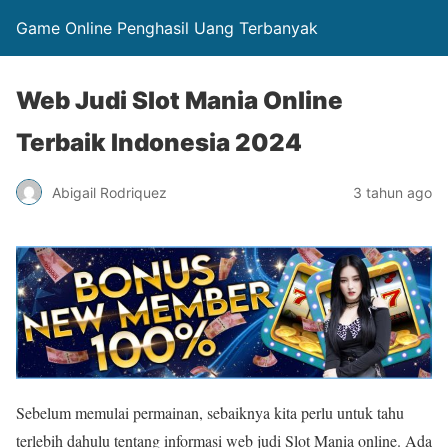
Game Online Penghasil Uang Terbanyak
Web Judi Slot Mania Online
Terbaik Indonesia 2024
Abigail Rodriquez
3 tahun ago
Sebelum memulai permainan, sebaiknya kita perlu untuk tahu
terlebih dahulu tentang informasi web judi Slot Mania online. Ada