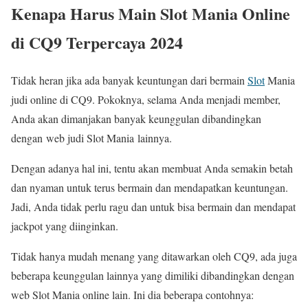
Kenapa Harus Main Slot Mania Online
di CQ9 Terpercaya 2024
Tidak heran jika ada banyak keuntungan dari bermain
Slot
Mania
judi online di CQ9. Pokoknya, selama Anda menjadi member,
Anda akan dimanjakan banyak keunggulan dibandingkan
dengan web judi Slot Mania lainnya.
Dengan adanya hal ini, tentu akan membuat Anda semakin betah
dan nyaman untuk terus bermain dan mendapatkan keuntungan.
Jadi, Anda tidak perlu ragu dan untuk bisa bermain dan mendapat
jackpot yang diinginkan.
Tidak hanya mudah menang yang ditawarkan oleh CQ9, ada juga
beberapa keunggulan lainnya yang dimiliki dibandingkan dengan
web Slot Mania online lain. Ini dia beberapa contohnya: