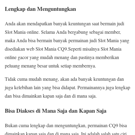
Lengkap dan Menguntungkan
Anda akan mendapatkan banyak keuntungan saat bermain judi
Slot Mania online. Selama Anda bergabung sebagai member,
maka Anda bisa bermain banyak permainan judi Slot Mania yang
disediakan web Slot Mania CQ9.Seperti misalnya Slot Mania
online gacor yang mudah menang dan pastinya memberikan
peluang menang besar untuk setiap membernya.
Tidak cuma mudah menang, akan ada banyak keuntungan dan
juga kelebihan lain yang bisa didapat. Permainannya juga lengkap
dan bisa dimainkan kapan saja dan di mana saja.
Bisa Diakses di Mana Saja dan Kapan Saja
Bukan cuma lengkap dan menguntungkan, permainan CQ9 bisa
dimainkan kapan saja dan di mana saja. Ini adalah salah satu ciri